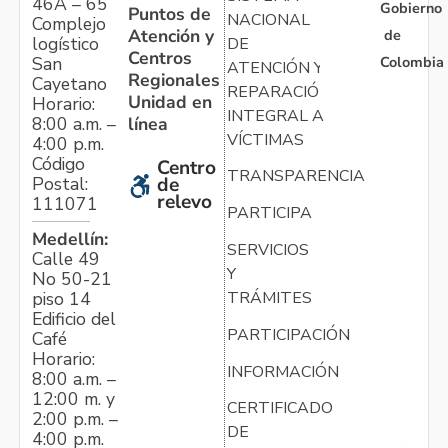
46A – 65
Gobierno
Puntos de
NACIONAL
Complejo
Atención y
de
logístico
DE
Centros
Colombia
San
ATENCIÓN Y
Regionales
Cayetano
REPARACIÓN
Unidad en
Horario:
INTEGRAL A
línea
8:00 a.m. –
VÍCTIMAS
4:00 p.m.
Código
Centro
TRANSPARENCIA
Postal:
de
relevo
111071
PARTICIPA
Medellín:
SERVICIOS
Calle 49
Y
No 50-21
TRÁMITES
piso 14
Edificio del
PARTICIPACIÓN
Café
Horario:
INFORMACIÓN
8:00 a.m. –
12:00 m. y
CERTIFICADO
2:00 p.m. –
DE
4:00 p.m.