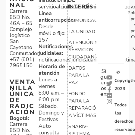
NAL
servicioalciudadano@unidadvictimas.gov.
INTERÉS
Carrera
Pol
Línea
85D No.
pr
anticorrupción:
COMUNICACIONES
46A – 65
Desde
Complejo
pr
LA UNIDAD
móvil o fijo:
logístico
C
157
San
ATENCIÓN Y
Notificaciones
Cayetano
M
SERVICIOS
judiciales:
Conmutador:
CIUDADANÍA
+57 (601)
notificaciones.juridicauariv@unidadvictim
7965150
Horario de
DATOS
Sí
atención
©
PARA LA
gu
Lunes a
Copyrigth
VENTA
en
PAZ
viernes
NILLA
os
2023
8:00 a.m. –
ÚNICA
FONDO
en:
-
6:00 p.m.
DE
PARA LA
Todos
RADIC
Sábado,
REPARACIÓN
ACIÓN
Domingo y
los
A VÍCTIMAS
Bogotá:
Festivos
derechos
Carrera
Auto
SNARIV-
reservado
85D No.
consulta
SISTEMA