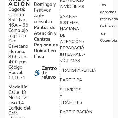
REPARACIÓN
ACIÓN
Domingo y
los
A VÍCTIMAS
Bogotá:
Festivos
derechos
Carrera
Auto
SNARIV-
reservado
85D No.
consulta
SISTEMA
46A – 65
Gobierno
Puntos de
NACIONAL
Complejo
Atención y
de
logístico
DE
Centros
Colombia
San
ATENCIÓN Y
Regionales
Cayetano
REPARACIÓN
Unidad en
Horario:
INTEGRAL A
línea
8:00 a.m. –
VÍCTIMAS
4:00 p.m.
Código
Centro
TRANSPARENCIA
Postal:
de
relevo
111071
PARTICIPA
Medellín:
SERVICIOS
Calle 49
Y
No 50-21
TRÁMITES
piso 14
Edificio del
PARTICIPACIÓN
Café