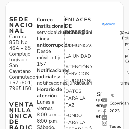
SEDE
Correo
ENLACES
NACIO
institucional:
DE
NAL
servicioalciudadano@unidadvictimas.gov.
INTERÉS
Carrera
Pol
Línea
85D No.
pr
anticorrupción:
COMUNICACIONES
46A – 65
Desde
Complejo
pr
LA UNIDAD
móvil o fijo:
logístico
C
157
San
ATENCIÓN Y
Notificaciones
Cayetano
M
SERVICIOS
judiciales:
Conmutador:
CIUDADANÍA
+57 (601)
notificaciones.juridicauariv@unidadvictim
7965150
Horario de
DATOS
Sí
atención
©
PARA LA
gu
Lunes a
Copyrigth
VENTA
en
PAZ
viernes
NILLA
os
2023
8:00 a.m. –
ÚNICA
FONDO
en:
-
6:00 p.m.
DE
PARA LA
Todos
RADIC
Sábado,