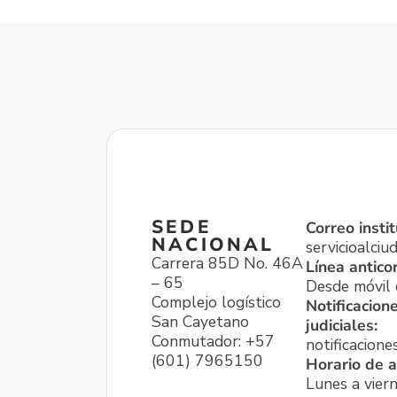
SEDE
Correo instit
NACIONAL
servicioalci
Carrera 85D No. 46A
Línea antico
– 65
Desde móvil o
Complejo logístico
Notificacion
San Cayetano
judiciales:
Conmutador: +57
notificacione
(601) 7965150
Horario de a
Lunes a viern