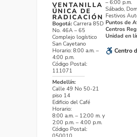
– 6:00 p.m.
VENTANILLA
Sábado, Dom
ÚNICA DE
Festivos Aut
RADICACIÓN
Puntos de A
Bogotá:
Carrera 85D
Centros Reg
No. 46A – 65
Unidad en l
Complejo logístico
San Cayetano
Horario: 8:00 a.m. –
Centro d
4:00 p.m.
Código Postal:
111071
Medellín:
Calle 49 No 50-21
piso 14
Edificio del Café
Horario:
8:00 a.m. – 12:00 m. y
2:00 p.m. – 4:00 p.m.
Código Postal:
050010