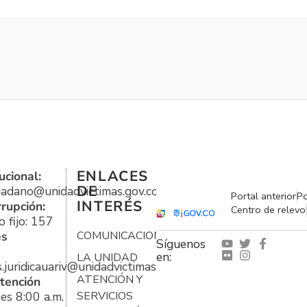
ENLACES
ucional:
DE
udadano@unidadvictimas.gov.co
Portal anterior
Po
INTERÉS
rrupción:
Centro de relevo
 fijo: 157
es
COMUNICACIONES
Síguenos
en:
LA UNIDAD
s.juridicauariv@unidadvictimas.gov.co
ATENCIÓN Y
tención
es 8:00 a.m.
SERVICIOS