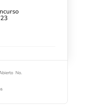
oncurso
023
Abierto No.
as