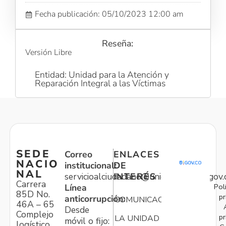
Fecha publicación: 05/10/2023 12:00 am
Reseña:
Versión Libre
Entidad: Unidad para la Atención y
Reparación Integral a las Víctimas
SEDE
Correo
ENLACES
NACIO
institucional:
DE
NAL
servicioalciudadano@unidadvictimas.gov.
INTERÉS
Carrera
Pol
Línea
85D No.
pr
anticorrupción:
COMUNICACIONES
46A – 65
Desde
Complejo
pr
LA UNIDAD
móvil o fijo:
logístico