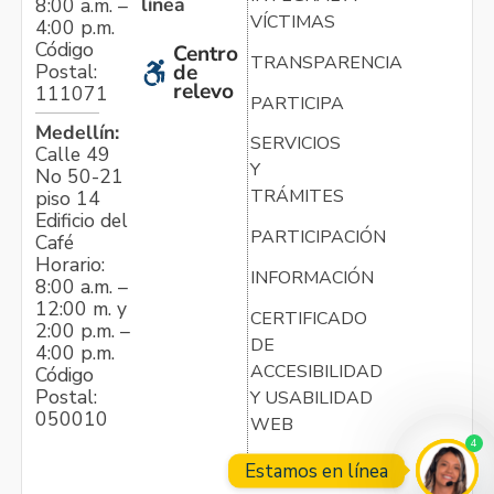
línea
8:00 a.m. –
VÍCTIMAS
4:00 p.m.
Código
Centro
TRANSPARENCIA
Postal:
de
relevo
111071
PARTICIPA
Medellín:
SERVICIOS
Calle 49
Y
No 50-21
TRÁMITES
piso 14
Edificio del
PARTICIPACIÓN
Café
Horario:
INFORMACIÓN
8:00 a.m. –
12:00 m. y
CERTIFICADO
2:00 p.m. –
DE
4:00 p.m.
ACCESIBILIDAD
Código
Postal:
Y USABILIDAD
050010
WEB
4
Estamos en línea