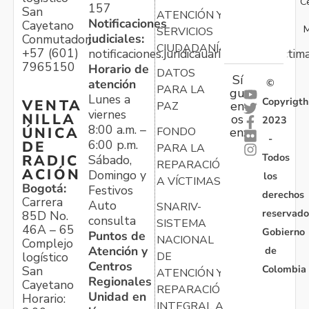
C
157
San
ATENCIÓN Y
Notificaciones
Cayetano
M
SERVICIOS
judiciales:
Conmutador:
CIUDADANÍA
+57 (601)
notificaciones.juridicauariv@unidadvictim
7965150
Horario de
DATOS
Sí
atención
©
PARA LA
gu
Lunes a
Copyrigth
VENTA
en
PAZ
viernes
NILLA
os
2023
8:00 a.m. –
ÚNICA
FONDO
en:
-
6:00 p.m.
DE
PARA LA
Todos
RADIC
Sábado,
REPARACIÓN
ACIÓN
Domingo y
los
A VÍCTIMAS
Bogotá:
Festivos
derechos
Carrera
Auto
SNARIV-
reservado
85D No.
consulta
SISTEMA
46A – 65
Gobierno
Puntos de
NACIONAL
Complejo
Atención y
de
logístico
DE
Centros
Colombia
San
ATENCIÓN Y
Regionales
Cayetano
REPARACIÓN
Unidad en
Horario:
INTEGRAL A