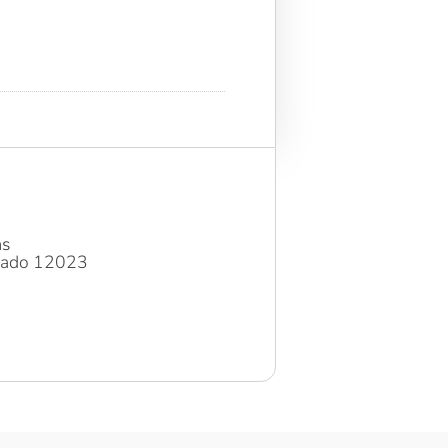
as
stado 12023