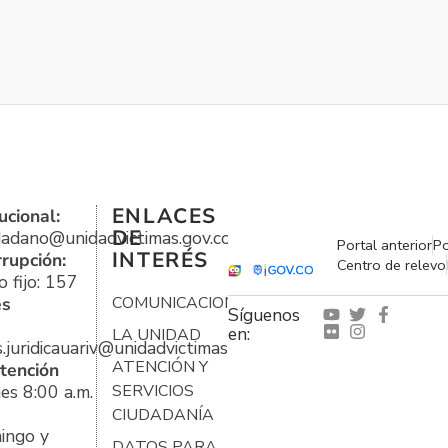
ENLACES
ucional:
DE
udadano@unidadvictimas.gov.co
Portal anterior
Po
INTERÉS
rrupción:
Centro de relevo
 fijo: 157
es
COMUNICACIONES
Síguenos
en:
LA UNIDAD
s.juridicauariv@unidadvictimas.gov.co
ATENCIÓN Y
tención
es 8:00 a.m.
SERVICIOS
CIUDADANÍA
ingo y
DATOS PARA