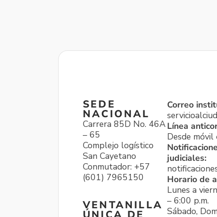
SEDE
Correo instit
NACIONAL
servicioalci
Carrera 85D No. 46A
Línea antico
– 65
Desde móvil o
Complejo logístico
Notificacion
San Cayetano
judiciales:
Conmutador: +57
notificacione
(601) 7965150
Horario de a
Lunes a viern
– 6:00 p.m.
VENTANILLA
Sábado, Dom
ÚNICA DE