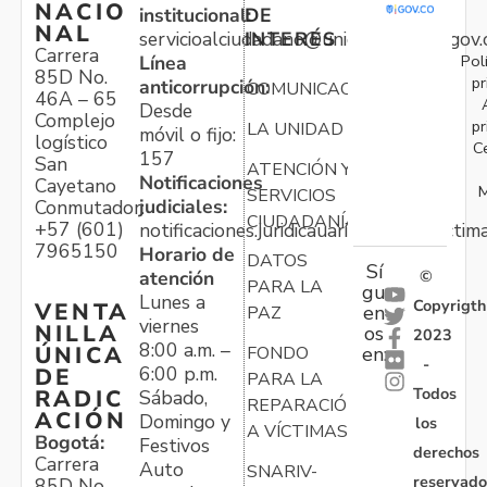
NACIO
institucional:
DE
NAL
servicioalciudadano@unidadvictimas.gov.
INTERÉS
Carrera
Pol
Línea
85D No.
pr
anticorrupción:
COMUNICACIONES
46A – 65
Desde
Complejo
pr
LA UNIDAD
móvil o fijo:
logístico
C
157
San
ATENCIÓN Y
Notificaciones
Cayetano
M
SERVICIOS
judiciales:
Conmutador:
CIUDADANÍA
+57 (601)
notificaciones.juridicauariv@unidadvictim
7965150
Horario de
DATOS
Sí
atención
©
PARA LA
gu
Lunes a
Copyrigth
VENTA
en
PAZ
viernes
NILLA
os
2023
8:00 a.m. –
ÚNICA
FONDO
en:
-
6:00 p.m.
DE
PARA LA
Todos
RADIC
Sábado,
REPARACIÓN
ACIÓN
Domingo y
los
A VÍCTIMAS
Bogotá:
Festivos
derechos
Carrera
Auto
SNARIV-
reservado
85D No.