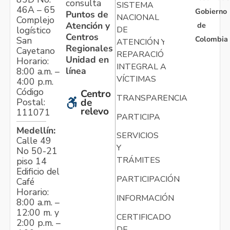
consulta
SISTEMA
46A – 65
Gobierno
Puntos de
NACIONAL
Complejo
Atención y
de
logístico
DE
Centros
Colombia
San
ATENCIÓN Y
Regionales
Cayetano
REPARACIÓN
Unidad en
Horario:
INTEGRAL A
línea
8:00 a.m. –
VÍCTIMAS
4:00 p.m.
Código
Centro
TRANSPARENCIA
Postal:
de
relevo
111071
PARTICIPA
Medellín:
SERVICIOS
Calle 49
Y
No 50-21
TRÁMITES
piso 14
Edificio del
PARTICIPACIÓN
Café
Horario:
INFORMACIÓN
8:00 a.m. –
12:00 m. y
CERTIFICADO
2:00 p.m. –
DE