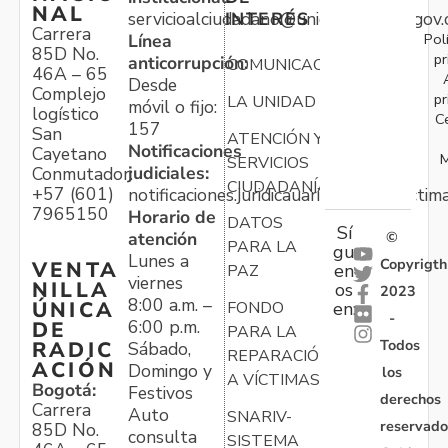
NAL
servicioalciudadano@unidadvictimas.gov.
INTERÉS
Carrera
Pol
Línea
85D No.
pr
anticorrupción:
COMUNICACIONES
46A – 65
Desde
Complejo
pr
LA UNIDAD
móvil o fijo:
logístico
C
157
San
ATENCIÓN Y
Notificaciones
Cayetano
M
SERVICIOS
judiciales:
Conmutador:
CIUDADANÍA
+57 (601)
notificaciones.juridicauariv@unidadvictim
7965150
Horario de
DATOS
Sí
atención
©
PARA LA
gu
Lunes a
Copyrigth
VENTA
en
PAZ
viernes
NILLA
os
2023
8:00 a.m. –
ÚNICA
FONDO
en:
-
6:00 p.m.
DE
PARA LA
Todos
RADIC
Sábado,
REPARACIÓN
ACIÓN
Domingo y
los
A VÍCTIMAS
Bogotá:
Festivos
derechos
Carrera
Auto
SNARIV-
reservado
85D No.
consulta
SISTEMA