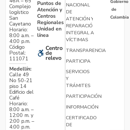
46A – 65
Gobierno
Puntos de
NACIONAL
Complejo
Atención y
de
logístico
DE
Centros
Colombia
San
ATENCIÓN Y
Regionales
Cayetano
REPARACIÓN
Unidad en
Horario:
INTEGRAL A
línea
8:00 a.m. –
VÍCTIMAS
4:00 p.m.
Código
Centro
TRANSPARENCIA
Postal:
de
relevo
111071
PARTICIPA
Medellín:
SERVICIOS
Calle 49
Y
No 50-21
TRÁMITES
piso 14
Edificio del
PARTICIPACIÓN
Café
Horario:
INFORMACIÓN
8:00 a.m. –
12:00 m. y
CERTIFICADO
2:00 p.m. –
DE
4:00 p.m.