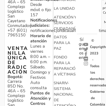
46A – 65
Desde
Complejo
pr
LA UNIDAD
móvil o fijo:
logístico
C
157
San
ATENCIÓN Y
Notificaciones
Cayetano
M
SERVICIOS
judiciales:
Conmutador:
CIUDADANÍA
+57 (601)
notificaciones.juridicauariv@unidadvictim
7965150
Horario de
DATOS
Sí
atención
©
PARA LA
gu
Lunes a
Copyrigth
VENTA
en
PAZ
viernes
NILLA
os
2023
8:00 a.m. –
ÚNICA
FONDO
en:
-
6:00 p.m.
DE
PARA LA
Todos
RADIC
Sábado,
REPARACIÓN
ACIÓN
Domingo y
los
A VÍCTIMAS
Bogotá:
Festivos
derechos
Carrera
Auto
SNARIV-
reservado
85D No.
consulta
SISTEMA
46A – 65
Gobierno
Puntos de
NACIONAL
Complejo
Atención y
de
logístico
DE
Centros
Colombia
San
ATENCIÓN Y