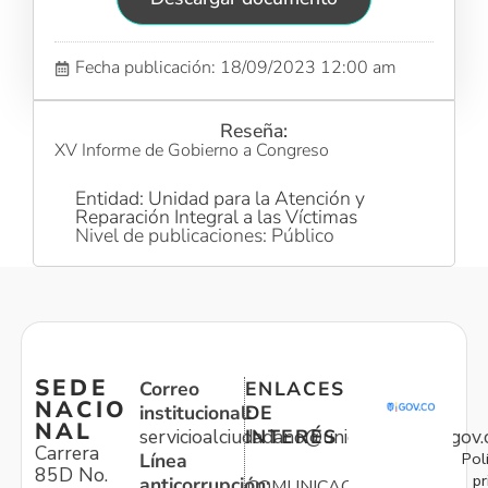
Fecha publicación: 18/09/2023 12:00 am
Reseña:
XV Informe de Gobierno a Congreso
Entidad: Unidad para la Atención y
Reparación Integral a las Víctimas
Nivel de publicaciones: Público
SEDE
Correo
ENLACES
NACIO
institucional:
DE
NAL
servicioalciudadano@unidadvictimas.gov.
INTERÉS
Carrera
Pol
Línea
85D No.
pr
anticorrupción:
COMUNICACIONES