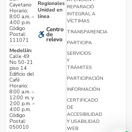
Regionales
Cayetano
REPARACIÓN
Unidad en
Horario:
INTEGRAL A
línea
8:00 a.m. –
VÍCTIMAS
4:00 p.m.
Código
Centro
TRANSPARENCIA
Postal:
de
relevo
111071
PARTICIPA
Medellín:
SERVICIOS
Calle 49
Y
No 50-21
TRÁMITES
piso 14
Edificio del
PARTICIPACIÓN
Café
Horario:
INFORMACIÓN
8:00 a.m. –
12:00 m. y
CERTIFICADO
2:00 p.m. –
DE
4:00 p.m.
ACCESIBILIDAD
Código
Postal:
Y USABILIDAD
050010
WEB