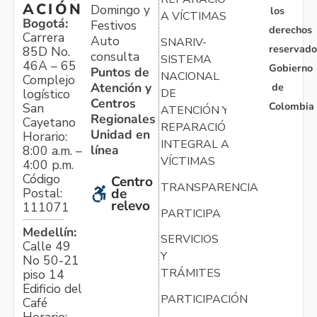
ACIÓN
Domingo y
los
A VÍCTIMAS
Bogotá:
Festivos
derechos
Carrera
Auto
SNARIV-
reservado
85D No.
consulta
SISTEMA
46A – 65
Gobierno
Puntos de
NACIONAL
Complejo
Atención y
de
logístico
DE
Centros
Colombia
San
ATENCIÓN Y
Regionales
Cayetano
REPARACIÓN
Unidad en
Horario:
INTEGRAL A
línea
8:00 a.m. –
VÍCTIMAS
4:00 p.m.
Código
Centro
TRANSPARENCIA
Postal:
de
relevo
111071
PARTICIPA
Medellín:
SERVICIOS
Calle 49
Y
No 50-21
TRÁMITES
piso 14
Edificio del
PARTICIPACIÓN
Café
Horario: