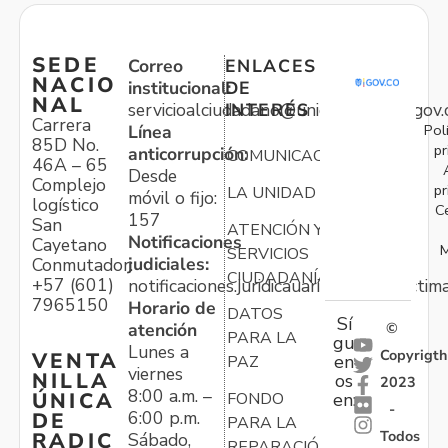
SEDE
Correo
ENLACES
NACIO
institucional:
DE
NAL
servicioalciudadano@unidadvictimas.gov.
INTERÉS
Carrera
Pol
Línea
85D No.
pr
anticorrupción:
COMUNICACIONES
46A – 65
Desde
Complejo
pr
LA UNIDAD
móvil o fijo:
logístico
C
157
San
ATENCIÓN Y
Notificaciones
Cayetano
M
SERVICIOS
judiciales:
Conmutador:
CIUDADANÍA
+57 (601)
notificaciones.juridicauariv@unidadvictim
7965150
Horario de
DATOS
Sí
atención
©
PARA LA
gu
Lunes a
Copyrigth
VENTA
en
PAZ
viernes
NILLA
os
2023
8:00 a.m. –
ÚNICA
FONDO
en:
-
6:00 p.m.
DE
PARA LA
Todos
RADIC
Sábado,
REPARACIÓN