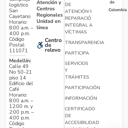
Atención y
de
logístico
DE
Centros
Colombia
San
ATENCIÓN Y
Regionales
Cayetano
REPARACIÓN
Unidad en
Horario:
INTEGRAL A
línea
8:00 a.m. –
VÍCTIMAS
4:00 p.m.
Código
Centro
TRANSPARENCIA
Postal:
de
relevo
111071
PARTICIPA
Medellín:
SERVICIOS
Calle 49
Y
No 50-21
TRÁMITES
piso 14
Edificio del
PARTICIPACIÓN
Café
Horario:
INFORMACIÓN
8:00 a.m. –
12:00 m. y
CERTIFICADO
2:00 p.m. –
DE
4:00 p.m.
ACCESIBILIDAD
Código