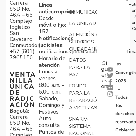
Carrera
Pol
Línea
85D No.
pr
anticorrupción:
COMUNICACIONES
46A – 65
Desde
Complejo
pr
LA UNIDAD
móvil o fijo:
logístico
C
157
San
ATENCIÓN Y
Notificaciones
Cayetano
M
SERVICIOS
judiciales:
Conmutador:
CIUDADANÍA
+57 (601)
notificaciones.juridicauariv@unidadvictim
7965150
Horario de
DATOS
Sí
atención
©
PARA LA
gu
Lunes a
Copyrigth
VENTA
en
PAZ
viernes
NILLA
os
2023
8:00 a.m. –
ÚNICA
FONDO
en:
-
6:00 p.m.
DE
PARA LA
Todos
RADIC
Sábado,
REPARACIÓN
ACIÓN
Domingo y
los
A VÍCTIMAS
Bogotá:
Festivos
derechos
Carrera
Auto
SNARIV-
reservado
85D No.
consulta
SISTEMA
46A – 65
Gobierno
Puntos de
NACIONAL
Complejo