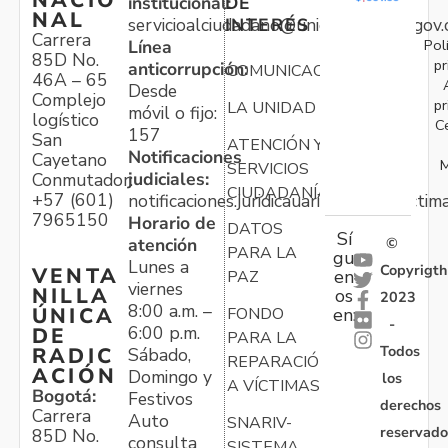
NACIO
institucional:
DE
NAL
servicioalciudadano@unidadvictimas.gov.
INTERÉS
Carrera
Pol
Línea
85D No.
pr
anticorrupción:
COMUNICACIONES
46A – 65
Desde
Complejo
pr
LA UNIDAD
móvil o fijo:
logístico
C
157
San
ATENCIÓN Y
Notificaciones
Cayetano
M
SERVICIOS
judiciales:
Conmutador:
CIUDADANÍA
+57 (601)
notificaciones.juridicauariv@unidadvictim
7965150
Horario de
DATOS
Sí
atención
©
PARA LA
gu
Lunes a
Copyrigth
VENTA
en
PAZ
viernes
NILLA
os
2023
8:00 a.m. –
ÚNICA
FONDO
en:
-
6:00 p.m.
DE
PARA LA
Todos
RADIC
Sábado,
REPARACIÓN
ACIÓN
Domingo y
los
A VÍCTIMAS
Bogotá:
Festivos
derechos
Carrera
Auto
SNARIV-
reservado
85D No.
consulta
SISTEMA