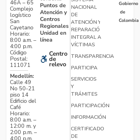
46A – 65
Gobierno
Puntos de
NACIONAL
Complejo
Atención y
de
logístico
DE
Centros
Colombia
San
ATENCIÓN Y
Regionales
Cayetano
REPARACIÓN
Unidad en
Horario:
INTEGRAL A
línea
8:00 a.m. –
VÍCTIMAS
4:00 p.m.
Código
Centro
TRANSPARENCIA
Postal:
de
relevo
111071
PARTICIPA
Medellín:
SERVICIOS
Calle 49
Y
No 50-21
TRÁMITES
piso 14
Edificio del
PARTICIPACIÓN
Café
Horario:
INFORMACIÓN
8:00 a.m. –
12:00 m. y
CERTIFICADO
2:00 p.m. –
DE
4:00 p.m.