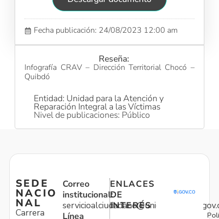
Fecha publicación: 24/08/2023 12:00 am
Reseña:
Infografía CRAV – Dirección Territorial Chocó –
Quibdó
Entidad: Unidad para la Atención y
Reparación Integral a las Víctimas
Nivel de publicaciones: Público
SEDE
Correo
ENLACES
NACIO
institucional:
DE
NAL
servicioalciudadano@unidadvictimas.gov.
INTERÉS
Carrera
Pol
Línea