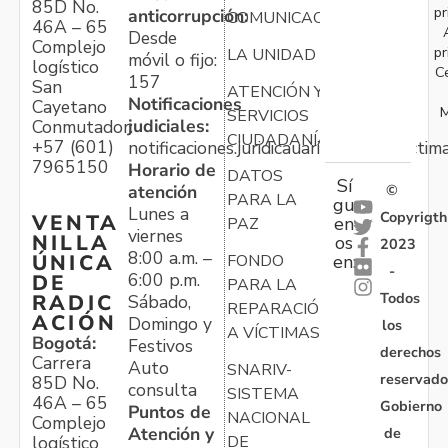
85D No.
pr
anticorrupción:
COMUNICACIONES
46A – 65
Desde
Complejo
pr
LA UNIDAD
móvil o fijo:
logístico
C
157
San
ATENCIÓN Y
Notificaciones
Cayetano
M
SERVICIOS
judiciales:
Conmutador:
CIUDADANÍA
+57 (601)
notificaciones.juridicauariv@unidadvictim
7965150
Horario de
DATOS
Sí
atención
©
PARA LA
gu
Lunes a
Copyrigth
VENTA
en
PAZ
viernes
NILLA
os
2023
8:00 a.m. –
ÚNICA
FONDO
en:
-
6:00 p.m.
DE
PARA LA
Todos
RADIC
Sábado,
REPARACIÓN
ACIÓN
Domingo y
los
A VÍCTIMAS
Bogotá:
Festivos
derechos
Carrera
Auto
SNARIV-
reservado
85D No.
consulta
SISTEMA
46A – 65
Gobierno
Puntos de
NACIONAL
Complejo
Atención y
de
logístico
DE