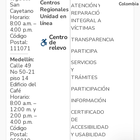
Centros
Colombia
San
ATENCIÓN Y
Regionales
Cayetano
REPARACIÓN
Unidad en
Horario:
INTEGRAL A
línea
8:00 a.m. –
VÍCTIMAS
4:00 p.m.
Código
Centro
TRANSPARENCIA
Postal:
de
relevo
111071
PARTICIPA
Medellín:
SERVICIOS
Calle 49
Y
No 50-21
TRÁMITES
piso 14
Edificio del
PARTICIPACIÓN
Café
Horario:
INFORMACIÓN
8:00 a.m. –
12:00 m. y
CERTIFICADO
2:00 p.m. –
DE
4:00 p.m.
ACCESIBILIDAD
Código
Postal:
Y USABILIDAD