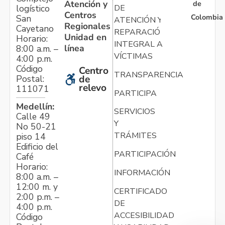
Atención y
de
logístico
DE
Centros
Colombia
San
ATENCIÓN Y
Regionales
Cayetano
REPARACIÓN
Unidad en
Horario:
INTEGRAL A
línea
8:00 a.m. –
VÍCTIMAS
4:00 p.m.
Código
Centro
TRANSPARENCIA
Postal:
de
relevo
111071
PARTICIPA
Medellín:
SERVICIOS
Calle 49
Y
No 50-21
TRÁMITES
piso 14
Edificio del
PARTICIPACIÓN
Café
Horario:
INFORMACIÓN
8:00 a.m. –
12:00 m. y
CERTIFICADO
2:00 p.m. –
DE
4:00 p.m.
ACCESIBILIDAD
Código