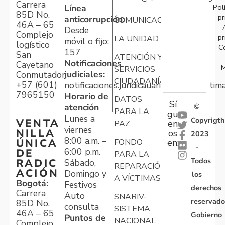
Carrera
Pol
Línea
85D No.
pr
anticorrupción:
COMUNICACIONES
46A – 65
Desde
Complejo
pr
LA UNIDAD
móvil o fijo:
logístico
C
157
San
ATENCIÓN Y
Notificaciones
Cayetano
M
SERVICIOS
judiciales:
Conmutador:
CIUDADANÍA
+57 (601)
notificaciones.juridicauariv@unidadvictim
7965150
Horario de
DATOS
Sí
atención
©
PARA LA
gu
Lunes a
Copyrigth
VENTA
en
PAZ
viernes
NILLA
os
2023
8:00 a.m. –
ÚNICA
FONDO
en:
-
6:00 p.m.
DE
PARA LA
Todos
RADIC
Sábado,
REPARACIÓN
ACIÓN
Domingo y
los
A VÍCTIMAS
Bogotá:
Festivos
derechos
Carrera
Auto
SNARIV-
reservado
85D No.
consulta
SISTEMA
46A – 65
Gobierno
Puntos de
NACIONAL
Complejo