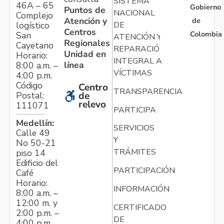
SISTEMA
46A – 65
Gobierno
Puntos de
NACIONAL
Complejo
Atención y
de
logístico
DE
Centros
Colombia
San
ATENCIÓN Y
Regionales
Cayetano
REPARACIÓN
Unidad en
Horario:
INTEGRAL A
línea
8:00 a.m. –
VÍCTIMAS
4:00 p.m.
Código
Centro
TRANSPARENCIA
Postal:
de
relevo
111071
PARTICIPA
Medellín:
SERVICIOS
Calle 49
Y
No 50-21
TRÁMITES
piso 14
Edificio del
PARTICIPACIÓN
Café
Horario:
INFORMACIÓN
8:00 a.m. –
12:00 m. y
CERTIFICADO
2:00 p.m. –
DE
4:00 p.m.