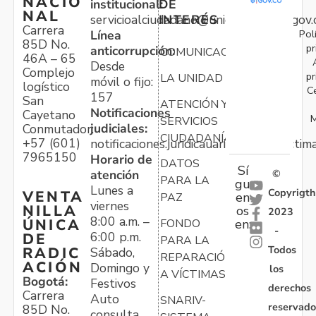
NACIO
institucional:
DE
NAL
servicioalciudadano@unidadvictimas.gov.
INTERÉS
Carrera
Pol
Línea
85D No.
pr
anticorrupción:
COMUNICACIONES
46A – 65
Desde
Complejo
pr
LA UNIDAD
móvil o fijo:
logístico
C
157
San
ATENCIÓN Y
Notificaciones
Cayetano
M
SERVICIOS
judiciales:
Conmutador:
CIUDADANÍA
+57 (601)
notificaciones.juridicauariv@unidadvictim
7965150
Horario de
DATOS
Sí
atención
©
PARA LA
gu
Lunes a
Copyrigth
VENTA
en
PAZ
viernes
NILLA
os
2023
8:00 a.m. –
ÚNICA
FONDO
en:
-
6:00 p.m.
DE
PARA LA
Todos
RADIC
Sábado,
REPARACIÓN
ACIÓN
Domingo y
los
A VÍCTIMAS
Bogotá:
Festivos
derechos
Carrera
Auto
SNARIV-
reservado
85D No.
consulta