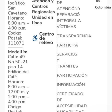
Atención y
de
logístico
DE
Centros
Colombia
San
ATENCIÓN Y
Regionales
Cayetano
REPARACIÓN
Unidad en
Horario:
INTEGRAL A
línea
8:00 a.m. –
VÍCTIMAS
4:00 p.m.
Código
Centro
TRANSPARENCIA
Postal:
de
relevo
111071
PARTICIPA
Medellín:
SERVICIOS
Calle 49
Y
No 50-21
TRÁMITES
piso 14
Edificio del
PARTICIPACIÓN
Café
Horario:
INFORMACIÓN
8:00 a.m. –
12:00 m. y
CERTIFICADO
2:00 p.m. –
DE
4:00 p.m.
ACCESIBILIDAD
Código
Postal:
Y USABILIDAD