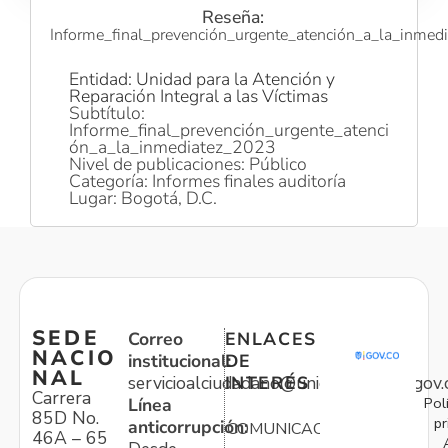
Reseña:
Informe_final_prevención_urgente_atención_a_la_inmed
Entidad: Unidad para la Atención y
Reparación Integral a las Víctimas
Subtítulo:
Informe_final_prevención_urgente_atenci
ón_a_la_inmediatez_2023
Nivel de publicaciones: Público
Categoría: Informes finales auditoría
Lugar: Bogotá, D.C.
SEDE
Correo
ENLACES
NACIO
institucional:
DE
NAL
servicioalciudadano@unidadvictimas.gov.
INTERÉS
Carrera
Pol
Línea
85D No.
pr
anticorrupción:
COMUNICACIONES
46A – 65