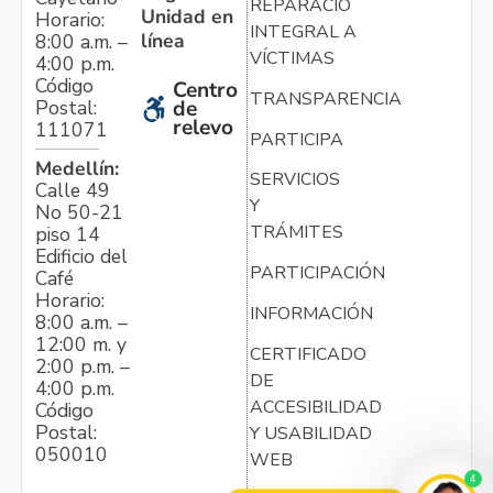
REPARACIÓN
Unidad en
Horario:
INTEGRAL A
línea
8:00 a.m. –
VÍCTIMAS
4:00 p.m.
Código
Centro
TRANSPARENCIA
Postal:
de
relevo
111071
PARTICIPA
Medellín:
SERVICIOS
Calle 49
Y
No 50-21
TRÁMITES
piso 14
Edificio del
PARTICIPACIÓN
Café
Horario:
INFORMACIÓN
8:00 a.m. –
12:00 m. y
CERTIFICADO
2:00 p.m. –
DE
4:00 p.m.
ACCESIBILIDAD
Código
Postal:
Y USABILIDAD
050010
WEB
4