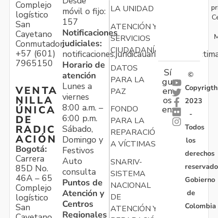
Desde
Complejo
pr
LA UNIDAD
móvil o fijo:
logístico
C
157
San
ATENCIÓN Y
Notificaciones
Cayetano
M
SERVICIOS
judiciales:
Conmutador:
CIUDADANÍA
+57 (601)
notificaciones.juridicauariv@unidadvictim
7965150
Horario de
DATOS
Sí
atención
©
PARA LA
gu
Lunes a
Copyrigth
VENTA
en
PAZ
viernes
NILLA
os
2023
8:00 a.m. –
ÚNICA
FONDO
en:
-
6:00 p.m.
DE
PARA LA
Todos
RADIC
Sábado,
REPARACIÓN
ACIÓN
Domingo y
los
A VÍCTIMAS
Bogotá:
Festivos
derechos
Carrera
Auto
SNARIV-
reservado
85D No.
consulta
SISTEMA
46A – 65
Gobierno
Puntos de
NACIONAL
Complejo
Atención y
de
logístico
DE
Centros
Colombia
San
ATENCIÓN Y
Regionales
Cayetano