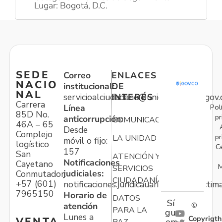
Lugar: Bogotá, D.C.
SEDE
Correo
ENLACES
NACIO
institucional:
DE
NAL
servicioalciudadano@unidadvictimas.gov.
INTERÉS
Carrera
Pol
Línea
85D No.
pr
anticorrupción:
COMUNICACIONES
46A – 65
Desde
Complejo
pr
LA UNIDAD
móvil o fijo:
logístico
C
157
San
ATENCIÓN Y
Notificaciones
Cayetano
M
SERVICIOS
judiciales:
Conmutador:
CIUDADANÍA
+57 (601)
notificaciones.juridicauariv@unidadvictim
7965150
Horario de
DATOS
Sí
atención
©
PARA LA
gu
Lunes a
Copyrigth
VENTA