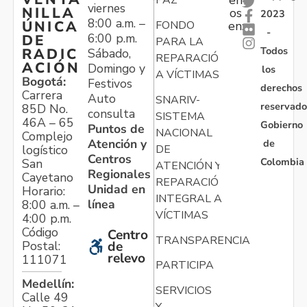
en
PAZ
viernes
NILLA
os
2023
8:00 a.m. –
ÚNICA
FONDO
en:
-
6:00 p.m.
DE
PARA LA
Todos
RADIC
Sábado,
REPARACIÓN
ACIÓN
Domingo y
los
A VÍCTIMAS
Bogotá:
Festivos
derechos
Carrera
Auto
SNARIV-
reservado
85D No.
consulta
SISTEMA
46A – 65
Gobierno
Puntos de
NACIONAL
Complejo
Atención y
de
logístico
DE
Centros
Colombia
San
ATENCIÓN Y
Regionales
Cayetano
REPARACIÓN
Unidad en
Horario:
INTEGRAL A
línea
8:00 a.m. –
VÍCTIMAS
4:00 p.m.
Código
Centro
TRANSPARENCIA
Postal:
de
relevo
111071
PARTICIPA
Medellín:
SERVICIOS
Calle 49