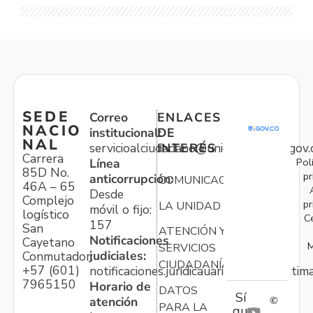
SEDE
Correo
ENLACES
NACIO
institucional:
DE
NAL
servicioalciudadano@unidadvictimas.gov.
INTERÉS
Carrera
Pol
Línea
85D No.
pr
anticorrupción:
COMUNICACIONES
46A – 65
Desde
Complejo
pr
LA UNIDAD
móvil o fijo:
logístico
C
157
San
ATENCIÓN Y
Notificaciones
Cayetano
M
SERVICIOS
judiciales:
Conmutador:
CIUDADANÍA
+57 (601)
notificaciones.juridicauariv@unidadvictim
7965150
Horario de
DATOS
Sí
atención
©
PARA LA
gu