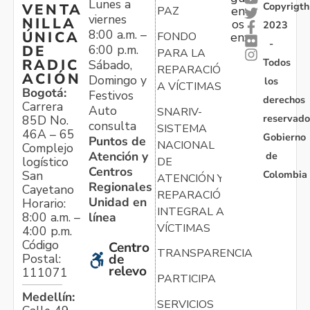
Lunes a
Copyrigth
VENTA
en
PAZ
viernes
NILLA
os
2023
8:00 a.m. –
ÚNICA
FONDO
en:
-
6:00 p.m.
DE
PARA LA
Todos
RADIC
Sábado,
REPARACIÓN
ACIÓN
Domingo y
los
A VÍCTIMAS
Bogotá:
Festivos
derechos
Carrera
Auto
SNARIV-
reservado
85D No.
consulta
SISTEMA
46A – 65
Gobierno
Puntos de
NACIONAL
Complejo
Atención y
de
logístico
DE
Centros
Colombia
San
ATENCIÓN Y
Regionales
Cayetano
REPARACIÓN
Unidad en
Horario:
INTEGRAL A
línea
8:00 a.m. –
VÍCTIMAS
4:00 p.m.
Código
Centro
TRANSPARENCIA
Postal:
de
relevo
111071
PARTICIPA
Medellín:
SERVICIOS