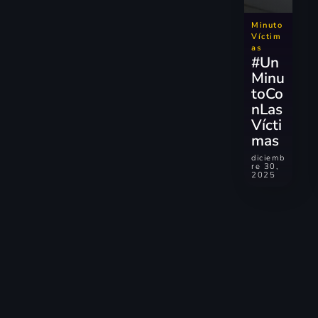
Minuto
Víctim
as
#Un
Minu
toCo
nLas
Vícti
mas
diciemb
re 30,
2025