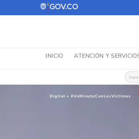
INICIO
ATENCIÓN Y SERVICIO
Busca
Digital
»
#UnMinutoConLasVíctimas