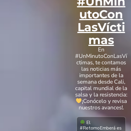
#UnMin
utoCon
LasVícti
mas
En
#UnMinutoConLasVí
ctimas, te contamos
las noticias más
importantes de la
semana desde Cali,
capital mundial de la
salsa y la resistencia:
¡Conócelo y revisa
nuestros avances!.
El
#RetornoEmberá es