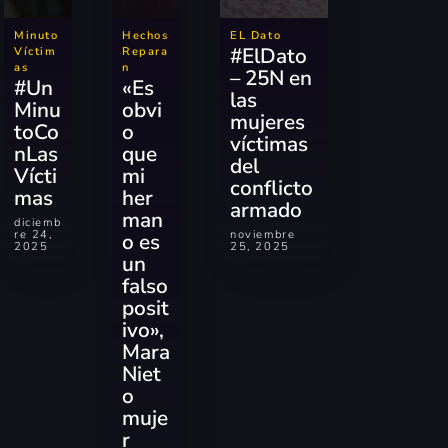
Minuto
Hechos
EL Dato
#ElDato
Víctim
Repara
as
n
– 25N en
#Un
«Es
las
Minu
obvi
mujeres
toCo
o
víctimas
nLas
que
del
Vícti
mi
conflicto
mas
her
armado
man
diciemb
re 24,
noviembre
o es
2025
25, 2025
un
falso
posit
ivo»,
Mara
Niet
o
muje
r