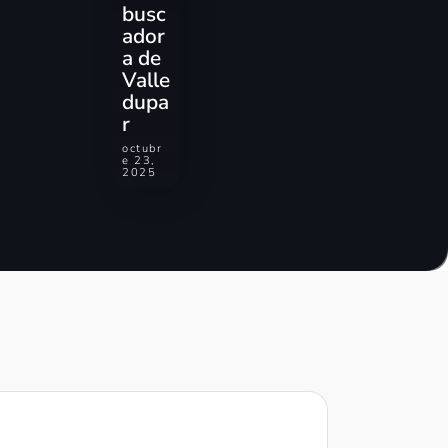
busc
ador
a de
Valle
dupa
r
octubr
e 23,
2025