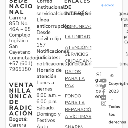
SEDE
Correo
ENLACES
NACIO
institucional:
DE
NAL
servicioalciudadano@unidadvictimas.gov.
INTERÉS
Carrera
Pol
Línea
85D No.
pr
anticorrupción:
COMUNICACIONES
46A – 65
Desde
Complejo
pr
LA UNIDAD
móvil o fijo:
logístico
C
157
San
ATENCIÓN Y
Notificaciones
Cayetano
M
SERVICIOS
judiciales:
Conmutador:
CIUDADANÍA
+57 (601)
notificaciones.juridicauariv@unidadvictim
7965150
Horario de
DATOS
Sí
atención
©
PARA LA
gu
Lunes a
Copyrigth
VENTA
en
PAZ
viernes
NILLA
os
2023
8:00 a.m. –
ÚNICA
FONDO
en:
-
6:00 p.m.
DE
PARA LA
Todos
RADIC
Sábado,
REPARACIÓN
ACIÓN
Domingo y
los
A VÍCTIMAS
Bogotá:
Festivos
derechos
Carrera
Auto
SNARIV-