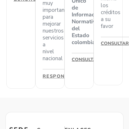
Único
muy
los
de
importante
créditos
Información
para
a su
Normativa
mejorar
favor
del
nuestros
Estado
servicios
colombiano
CONSULTAR
a
nivel
nacional
CONSULTAR
RESPONDER