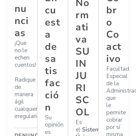
No
nu
cu
br
rm
nci
est
o
ati
as
a
Co
va
¡Que
de
act
SU
no le
sa
ivo
echen
IN
cuentos!
tis
Facultad
JU
Especial
Radique
fac
de la
RI
de
Administra
ció
manera
SC
que
ágil
n
le
cualquier
OL
permite
irregularidad
Su
cobrar
Es
opinión
por sí
el
Sistema
es
misma
DENUNCIAR