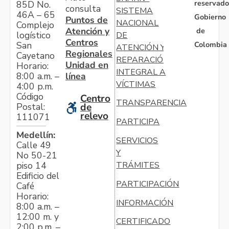
reservado
85D No.
consulta
SISTEMA
46A – 65
Gobierno
Puntos de
NACIONAL
Complejo
Atención y
de
logístico
DE
Centros
Colombia
San
ATENCIÓN Y
Regionales
Cayetano
REPARACIÓN
Unidad en
Horario:
INTEGRAL A
línea
8:00 a.m. –
VÍCTIMAS
4:00 p.m.
Código
Centro
TRANSPARENCIA
Postal:
de
relevo
111071
PARTICIPA
Medellín:
SERVICIOS
Calle 49
Y
No 50-21
TRÁMITES
piso 14
Edificio del
PARTICIPACIÓN
Café
Horario:
INFORMACIÓN
8:00 a.m. –
12:00 m. y
CERTIFICADO
2:00 p.m. –