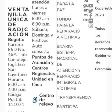
Sí
atención
©
PARA LA
gu
Lunes a
Copyrigth
VENTA
en
PAZ
viernes
NILLA
os
2023
8:00 a.m. –
ÚNICA
FONDO
en:
-
6:00 p.m.
DE
PARA LA
Todos
RADIC
Sábado,
REPARACIÓN
ACIÓN
Domingo y
los
A VÍCTIMAS
Bogotá:
Festivos
derechos
Carrera
Auto
SNARIV-
reservado
85D No.
consulta
SISTEMA
46A – 65
Gobierno
Puntos de
NACIONAL
Complejo
Atención y
de
logístico
DE
Centros
Colombia
San
ATENCIÓN Y
Regionales
Cayetano
REPARACIÓN
Unidad en
Horario:
INTEGRAL A
línea
8:00 a.m. –
VÍCTIMAS
4:00 p.m.
Código
Centro
TRANSPARENCIA
Postal:
de
relevo
111071
PARTICIPA