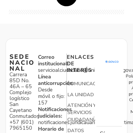
SEDE
Correo
ENLACES
NACIO
institucional:
DE
NAL
servicioalciudadano@unidadvictimas.gov.
INTERÉS
Carrera
Pol
Línea
85D No.
pr
anticorrupción:
COMUNICACIONES
46A – 65
Desde
Complejo
pr
LA UNIDAD
móvil o fijo:
logístico
C
157
San
ATENCIÓN Y
Notificaciones
Cayetano
M
SERVICIOS
judiciales:
Conmutador:
CIUDADANÍA
+57 (601)
notificaciones.juridicauariv@unidadvictim
7965150
Horario de
DATOS