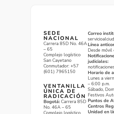
SEDE
Correo instit
NACIONAL
servicioalci
Carrera 85D No. 46A
Línea antico
– 65
Desde móvil o
Complejo logístico
Notificacion
San Cayetano
judiciales:
Conmutador: +57
notificacione
(601) 7965150
Horario de a
Lunes a viern
– 6:00 p.m.
VENTANILLA
Sábado, Dom
ÚNICA DE
Festivos Aut
RADICACIÓN
Puntos de A
Bogotá:
Carrera 85D
Centros Reg
No. 46A – 65
Unidad en l
Complejo logístico