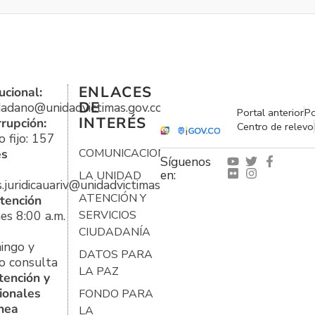
ENLACES
ucional:
DE
udadano@unidadvictimas.gov.co
Portal anterior
Po
INTERÉS
rrupción:
Centro de relevo
 fijo: 157
es
COMUNICACIONES
Síguenos
en:
LA UNIDAD
s.juridicauariv@unidadvictimas.gov.co
ATENCIÓN Y
tención
es 8:00 a.m.
SERVICIOS
CIUDADANÍA
ingo y
DATOS PARA
o consulta
LA PAZ
tención y
ionales
FONDO PARA
ínea
LA