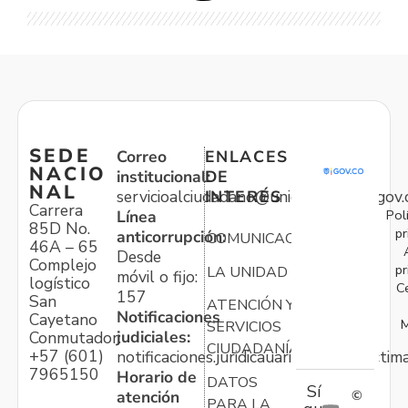
SEDE
Correo
ENLACES
NACIO
institucional:
DE
NAL
servicioalciudadano@unidadvictimas.gov.
INTERÉS
Carrera
Pol
Línea
85D No.
pr
anticorrupción:
COMUNICACIONES
46A – 65
Desde
Complejo
pr
LA UNIDAD
móvil o fijo:
logístico
C
157
San
ATENCIÓN Y
Notificaciones
Cayetano
M
SERVICIOS
judiciales:
Conmutador:
CIUDADANÍA
+57 (601)
notificaciones.juridicauariv@unidadvictim
7965150
Horario de
DATOS
Sí
atención
©
PARA LA