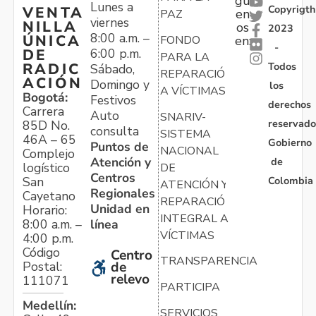
gu
Lunes a
Copyrigth
VENTA
en
PAZ
viernes
NILLA
os
2023
8:00 a.m. –
ÚNICA
FONDO
en:
-
6:00 p.m.
DE
PARA LA
Todos
RADIC
Sábado,
REPARACIÓN
ACIÓN
Domingo y
los
A VÍCTIMAS
Bogotá:
Festivos
derechos
Carrera
Auto
SNARIV-
reservado
85D No.
consulta
SISTEMA
46A – 65
Gobierno
Puntos de
NACIONAL
Complejo
Atención y
de
logístico
DE
Centros
Colombia
San
ATENCIÓN Y
Regionales
Cayetano
REPARACIÓN
Unidad en
Horario:
INTEGRAL A
línea
8:00 a.m. –
VÍCTIMAS
4:00 p.m.
Código
Centro
TRANSPARENCIA
Postal:
de
relevo
111071
PARTICIPA
Medellín:
SERVICIOS