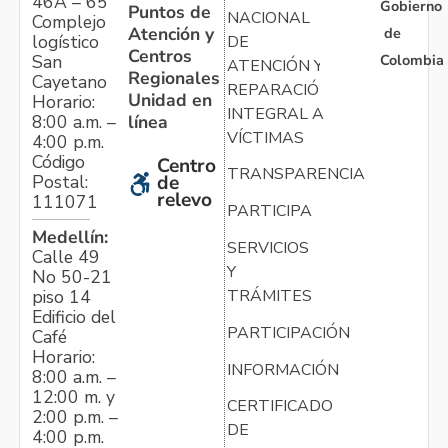
46A – 65
Gobierno
Puntos de
NACIONAL
Complejo
Atención y
de
logístico
DE
Centros
Colombia
San
ATENCIÓN Y
Regionales
Cayetano
REPARACIÓN
Unidad en
Horario:
INTEGRAL A
línea
8:00 a.m. –
VÍCTIMAS
4:00 p.m.
Código
Centro
TRANSPARENCIA
Postal:
de
relevo
111071
PARTICIPA
Medellín:
SERVICIOS
Calle 49
Y
No 50-21
TRÁMITES
piso 14
Edificio del
PARTICIPACIÓN
Café
Horario:
INFORMACIÓN
8:00 a.m. –
12:00 m. y
CERTIFICADO
2:00 p.m. –
DE
4:00 p.m.