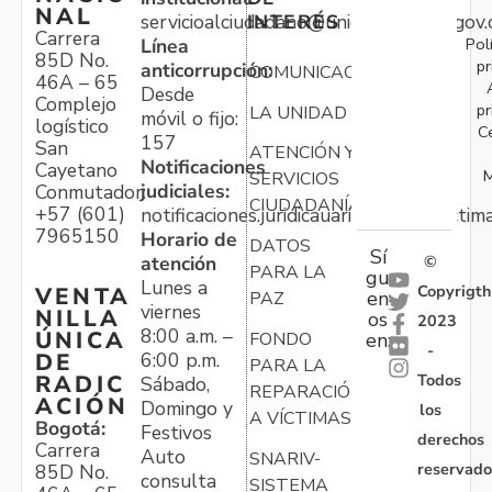
NAL
servicioalciudadano@unidadvictimas.gov.
INTERÉS
Carrera
Pol
Línea
85D No.
pr
anticorrupción:
COMUNICACIONES
46A – 65
Desde
Complejo
pr
LA UNIDAD
móvil o fijo:
logístico
C
157
San
ATENCIÓN Y
Notificaciones
Cayetano
M
SERVICIOS
judiciales:
Conmutador:
CIUDADANÍA
+57 (601)
notificaciones.juridicauariv@unidadvictim
7965150
Horario de
DATOS
Sí
atención
©
PARA LA
gu
Lunes a
Copyrigth
VENTA
en
PAZ
viernes
NILLA
os
2023
8:00 a.m. –
ÚNICA
FONDO
en:
-
6:00 p.m.
DE
PARA LA
Todos
RADIC
Sábado,
REPARACIÓN
ACIÓN
Domingo y
los
A VÍCTIMAS
Bogotá:
Festivos
derechos
Carrera
Auto
SNARIV-
reservado
85D No.
consulta
SISTEMA