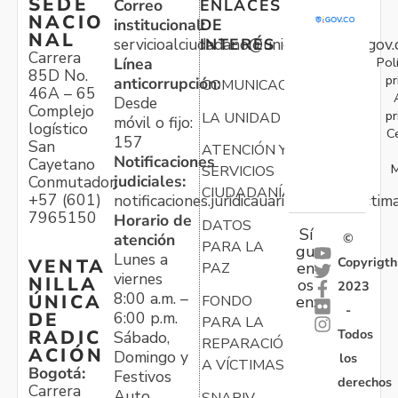
SEDE
Correo
ENLACES
NACIO
institucional:
DE
NAL
servicioalciudadano@unidadvictimas.gov.
INTERÉS
Carrera
Pol
Línea
85D No.
pr
anticorrupción:
COMUNICACIONES
46A – 65
Desde
Complejo
pr
LA UNIDAD
móvil o fijo:
logístico
C
157
San
ATENCIÓN Y
Notificaciones
Cayetano
M
SERVICIOS
judiciales:
Conmutador:
CIUDADANÍA
+57 (601)
notificaciones.juridicauariv@unidadvictim
7965150
Horario de
DATOS
Sí
atención
©
PARA LA
gu
Lunes a
Copyrigth
VENTA
en
PAZ
viernes
NILLA
os
2023
8:00 a.m. –
ÚNICA
FONDO
en:
-
6:00 p.m.
DE
PARA LA
Todos
RADIC
Sábado,
REPARACIÓN
ACIÓN
Domingo y
los
A VÍCTIMAS
Bogotá:
Festivos
derechos
Carrera
Auto
SNARIV-