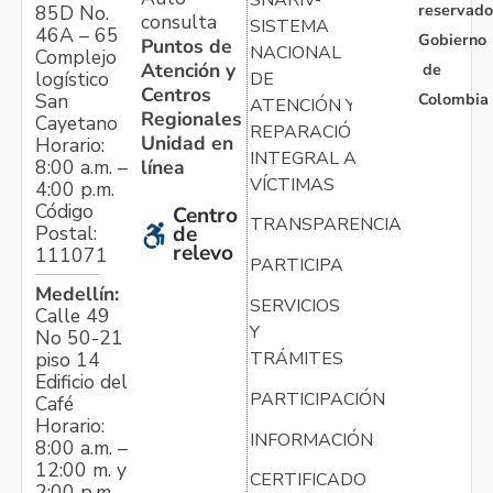
reservado
85D No.
consulta
SISTEMA
46A – 65
Gobierno
Puntos de
NACIONAL
Complejo
Atención y
de
logístico
DE
Centros
Colombia
San
ATENCIÓN Y
Regionales
Cayetano
REPARACIÓN
Unidad en
Horario:
INTEGRAL A
línea
8:00 a.m. –
VÍCTIMAS
4:00 p.m.
Código
Centro
TRANSPARENCIA
Postal:
de
relevo
111071
PARTICIPA
Medellín:
SERVICIOS
Calle 49
Y
No 50-21
TRÁMITES
piso 14
Edificio del
PARTICIPACIÓN
Café
Horario:
INFORMACIÓN
8:00 a.m. –
12:00 m. y
CERTIFICADO
2:00 p.m. –