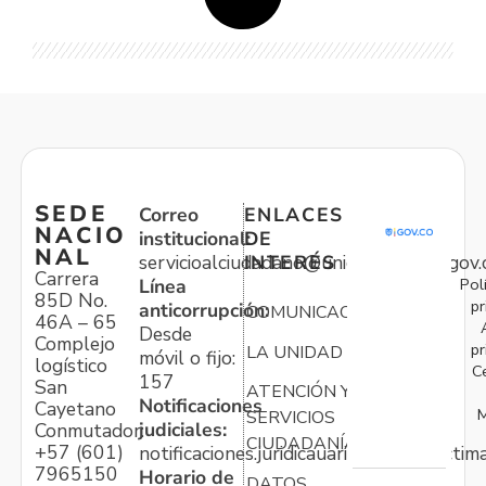
SEDE
Correo
ENLACES
NACIO
institucional:
DE
NAL
servicioalciudadano@unidadvictimas.gov.
INTERÉS
Carrera
Pol
Línea
85D No.
pr
anticorrupción:
COMUNICACIONES
46A – 65
Desde
Complejo
pr
LA UNIDAD
móvil o fijo:
logístico
C
157
San
ATENCIÓN Y
Notificaciones
Cayetano
M
SERVICIOS
judiciales:
Conmutador:
CIUDADANÍA
+57 (601)
notificaciones.juridicauariv@unidadvictim
7965150
Horario de
DATOS