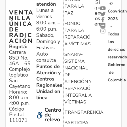
Sí
atención
©
PARA LA
gu
Lunes a
Copyrigth
VENTA
en
PAZ
viernes
NILLA
os
2023
8:00 a.m. –
ÚNICA
FONDO
en:
-
6:00 p.m.
DE
PARA LA
Todos
RADIC
Sábado,
REPARACIÓN
ACIÓN
Domingo y
los
A VÍCTIMAS
Bogotá:
Festivos
derechos
Carrera
Auto
SNARIV-
reservado
85D No.
consulta
SISTEMA
46A – 65
Gobierno
Puntos de
NACIONAL
Complejo
Atención y
de
logístico
DE
Centros
Colombia
San
ATENCIÓN Y
Regionales
Cayetano
REPARACIÓN
Unidad en
Horario:
INTEGRAL A
línea
8:00 a.m. –
VÍCTIMAS
4:00 p.m.
Código
Centro
TRANSPARENCIA
Postal:
de
relevo
111071
PARTICIPA