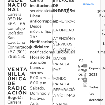
SEDE
Correo
ENLACES
NACIO
institucional:
DE
NAL
servicioalciudadano@unidadvictimas.gov.
INTERÉS
Carrera
Pol
Línea
85D No.
pr
anticorrupción:
COMUNICACIONES
46A – 65
Desde
Complejo
pr
LA UNIDAD
móvil o fijo:
logístico
C
157
San
ATENCIÓN Y
Notificaciones
Cayetano
M
SERVICIOS
judiciales:
Conmutador:
CIUDADANÍA
+57 (601)
notificaciones.juridicauariv@unidadvictim
7965150
Horario de
DATOS
Sí
atención
©
PARA LA
gu
Lunes a
Copyrigth
VENTA
en
PAZ
viernes
NILLA
os
2023
8:00 a.m. –
ÚNICA
FONDO
en:
-
6:00 p.m.
DE
PARA LA
Todos
RADIC
Sábado,
REPARACIÓN
ACIÓN
Domingo y
los
A VÍCTIMAS
Bogotá:
Festivos
derechos
Carrera
Auto
SNARIV-