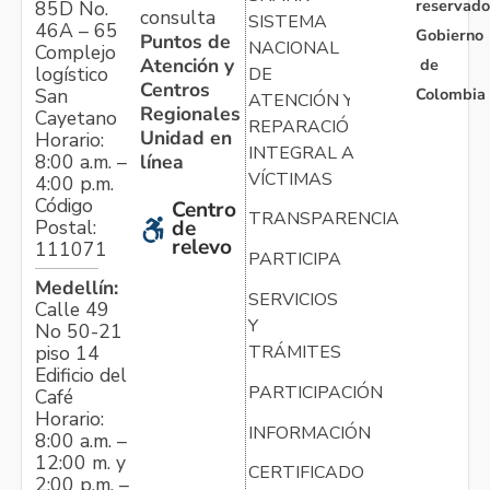
reservado
85D No.
consulta
SISTEMA
46A – 65
Gobierno
Puntos de
NACIONAL
Complejo
Atención y
de
logístico
DE
Centros
Colombia
San
ATENCIÓN Y
Regionales
Cayetano
REPARACIÓN
Unidad en
Horario:
INTEGRAL A
línea
8:00 a.m. –
VÍCTIMAS
4:00 p.m.
Código
Centro
TRANSPARENCIA
Postal:
de
relevo
111071
PARTICIPA
Medellín:
SERVICIOS
Calle 49
Y
No 50-21
TRÁMITES
piso 14
Edificio del
PARTICIPACIÓN
Café
Horario:
INFORMACIÓN
8:00 a.m. –
12:00 m. y
CERTIFICADO
2:00 p.m. –