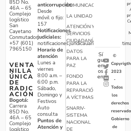
85D No.
pr
anticorrupción:
COMUNICACIONES
46A – 65
Desde
Complejo
pr
LA UNIDAD
móvil o fijo:
logístico
C
157
San
ATENCIÓN Y
Notificaciones
Cayetano
M
SERVICIOS
judiciales:
Conmutador:
CIUDADANÍA
+57 (601)
notificaciones.juridicauariv@unidadvictim
7965150
Horario de
DATOS
Sí
atención
©
PARA LA
gu
Lunes a
Copyrigth
VENTA
en
PAZ
viernes
NILLA
os
2023
8:00 a.m. –
ÚNICA
FONDO
en:
-
6:00 p.m.
DE
PARA LA
Todos
RADIC
Sábado,
REPARACIÓN
ACIÓN
Domingo y
los
A VÍCTIMAS
Bogotá:
Festivos
derechos
Carrera
Auto
SNARIV-
reservado
85D No.
consulta
SISTEMA
46A – 65
Gobierno
Puntos de
NACIONAL
Complejo
Atención y
de
logístico
DE