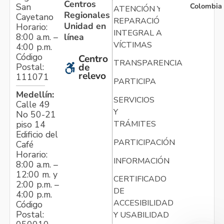
Centros
Colombia
San
ATENCIÓN Y
Regionales
Cayetano
REPARACIÓN
Unidad en
Horario:
INTEGRAL A
línea
8:00 a.m. –
VÍCTIMAS
4:00 p.m.
Código
Centro
TRANSPARENCIA
Postal:
de
relevo
111071
PARTICIPA
Medellín:
SERVICIOS
Calle 49
Y
No 50-21
TRÁMITES
piso 14
Edificio del
PARTICIPACIÓN
Café
Horario:
INFORMACIÓN
8:00 a.m. –
12:00 m. y
CERTIFICADO
2:00 p.m. –
DE
4:00 p.m.
ACCESIBILIDAD
Código
Postal:
Y USABILIDAD