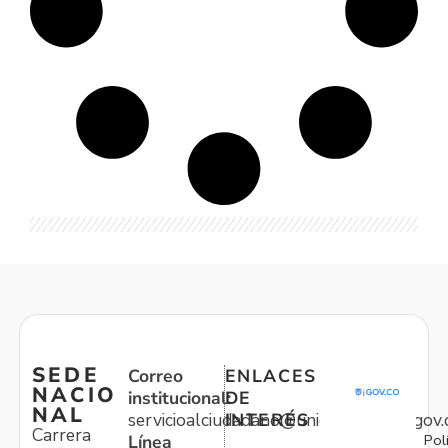
SEDE
Correo
ENLACES
NACIO
institucional:
DE
NAL
servicioalciudadano@unidadvictimas.gov.
INTERÉS
Carrera
Pol
Línea