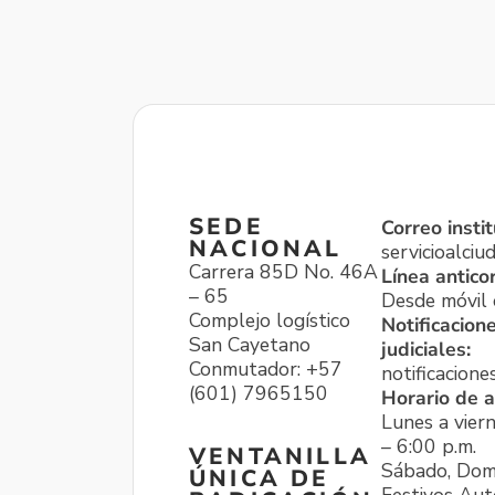
SEDE
Correo instit
NACIONAL
servicioalci
Carrera 85D No. 46A
Línea antico
– 65
Desde móvil o
Complejo logístico
Notificacion
San Cayetano
judiciales:
Conmutador: +57
notificacione
(601) 7965150
Horario de a
Lunes a viern
– 6:00 p.m.
VENTANILLA
Sábado, Dom
ÚNICA DE