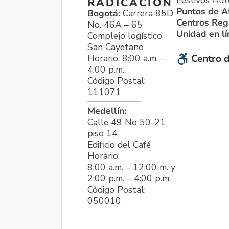
Festivos Aut
RADICACIÓN
Puntos de A
Bogotá:
Carrera 85D
Centros Reg
No. 46A – 65
Unidad en l
Complejo logístico
San Cayetano
Horario: 8:00 a.m. –
Centro d
4:00 p.m.
Código Postal:
111071
Medellín:
Calle 49 No 50-21
piso 14
Edificio del Café
Horario:
8:00 a.m. – 12:00 m. y
2:00 p.m. – 4:00 p.m.
Código Postal:
050010