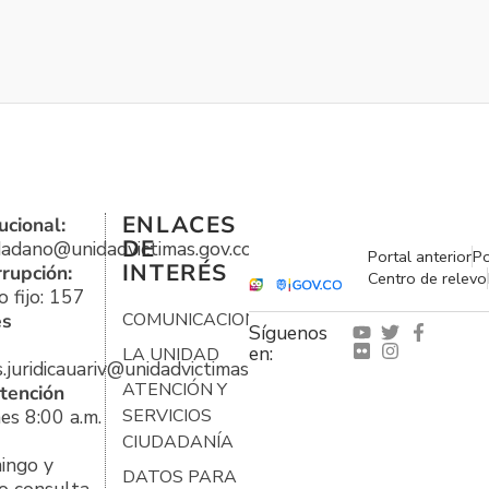
ENLACES
ucional:
DE
udadano@unidadvictimas.gov.co
Portal anterior
Po
INTERÉS
rrupción:
Centro de relevo
 fijo: 157
es
COMUNICACIONES
Síguenos
en:
LA UNIDAD
s.juridicauariv@unidadvictimas.gov.co
ATENCIÓN Y
tención
es 8:00 a.m.
SERVICIOS
CIUDADANÍA
ingo y
DATOS PARA