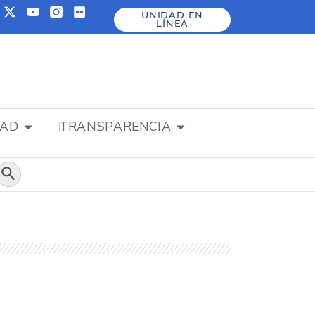
UNIDAD EN
LÍNEA
DAD
TRANSPARENCIA
Botón de búsqueda