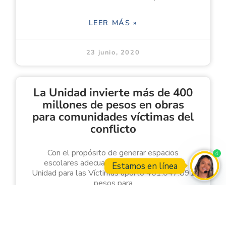
LEER MÁS »
23 junio, 2020
La Unidad invierte más de 400
millones de pesos en obras
para comunidades víctimas del
conflicto
Con el propósito de generar espacios
4
escolares adecuados y de encuentro, la
Estamos en línea
Unidad para las Víctimas aportó 401.047.891
pesos para
Open
LEER MÁS »