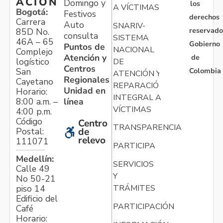
ACIÓN
Domingo y
los
A VÍCTIMAS
Bogotá:
Festivos
derechos
Carrera
Auto
SNARIV-
reservado
85D No.
consulta
SISTEMA
46A – 65
Gobierno
Puntos de
NACIONAL
Complejo
Atención y
de
logístico
DE
Centros
Colombia
San
ATENCIÓN Y
Regionales
Cayetano
REPARACIÓN
Unidad en
Horario:
INTEGRAL A
línea
8:00 a.m. –
VÍCTIMAS
4:00 p.m.
Código
Centro
TRANSPARENCIA
Postal:
de
relevo
111071
PARTICIPA
Medellín:
SERVICIOS
Calle 49
Y
No 50-21
TRÁMITES
piso 14
Edificio del
PARTICIPACIÓN
Café
Horario: