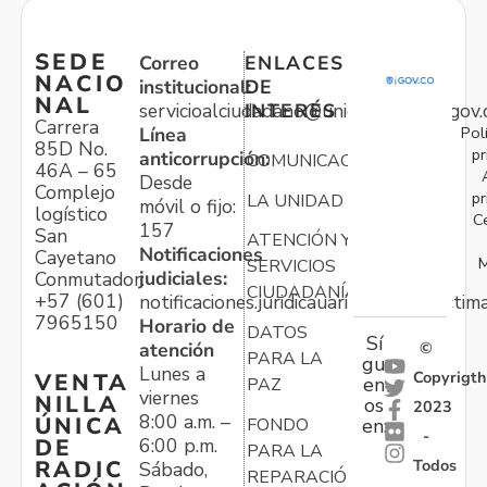
SEDE
Correo
ENLACES
NACIO
institucional:
DE
NAL
servicioalciudadano@unidadvictimas.gov.
INTERÉS
Carrera
Pol
Línea
85D No.
pr
anticorrupción:
COMUNICACIONES
46A – 65
Desde
Complejo
pr
LA UNIDAD
móvil o fijo:
logístico
C
157
San
ATENCIÓN Y
Notificaciones
Cayetano
M
SERVICIOS
judiciales:
Conmutador:
CIUDADANÍA
+57 (601)
notificaciones.juridicauariv@unidadvictim
7965150
Horario de
DATOS
Sí
atención
©
PARA LA
gu
Lunes a
Copyrigth
VENTA
en
PAZ
viernes
NILLA
os
2023
8:00 a.m. –
ÚNICA
FONDO
en:
-
6:00 p.m.
DE
PARA LA
Todos
RADIC
Sábado,
REPARACIÓN