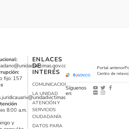
ENLACES
ucional:
DE
udadano@unidadvictimas.gov.co
Portal anterior
Po
INTERÉS
rrupción:
Centro de relevo
 fijo: 157
es
COMUNICACIONES
Síguenos
en:
LA UNIDAD
s.juridicauariv@unidadvictimas.gov.co
ATENCIÓN Y
tención
es 8:00 a.m.
SERVICIOS
CIUDADANÍA
ingo y
DATOS PARA