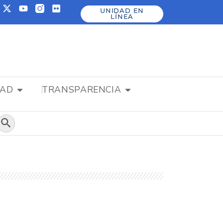
UNIDAD EN
LÍNEA
DAD
TRANSPARENCIA
Botón de búsqueda