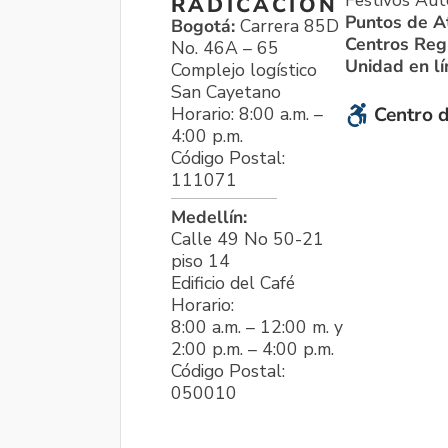
Festivos Aut
RADICACIÓN
Puntos de A
Bogotá:
Carrera 85D
Centros Reg
No. 46A – 65
Unidad en l
Complejo logístico
San Cayetano
Horario: 8:00 a.m. –
Centro d
4:00 p.m.
Código Postal:
111071
Medellín:
Calle 49 No 50-21
piso 14
Edificio del Café
Horario:
8:00 a.m. – 12:00 m. y
2:00 p.m. – 4:00 p.m.
Código Postal:
050010