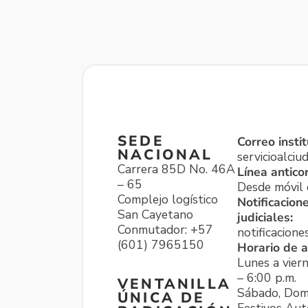
SEDE
Correo instit
NACIONAL
servicioalci
Carrera 85D No. 46A
Línea antico
– 65
Desde móvil o
Complejo logístico
Notificacion
San Cayetano
judiciales:
Conmutador: +57
notificacione
(601) 7965150
Horario de a
Lunes a viern
– 6:00 p.m.
VENTANILLA
Sábado, Dom
ÚNICA DE