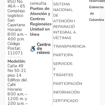
reservado
85D No.
consulta
SISTEMA
46A – 65
Gobierno
Puntos de
NACIONAL
Complejo
Atención y
de
logístico
DE
Centros
Colombia
San
ATENCIÓN Y
Regionales
Cayetano
REPARACIÓN
Unidad en
Horario:
INTEGRAL A
línea
8:00 a.m. –
VÍCTIMAS
4:00 p.m.
Código
Centro
TRANSPARENCIA
Postal:
de
relevo
111071
PARTICIPA
Medellín:
SERVICIOS
Calle 49
Y
No 50-21
TRÁMITES
piso 14
Edificio del
PARTICIPACIÓN
Café
Horario:
INFORMACIÓN
8:00 a.m. –
12:00 m. y
CERTIFICADO
2:00 p.m. –