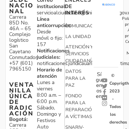
NACIO
institucional:
DE
NAL
servicioalciudadano@unidadvictimas.gov.
INTERÉS
Carrera
Pol
Línea
85D No.
pr
anticorrupción:
COMUNICACIONES
46A – 65
Desde
Complejo
pr
LA UNIDAD
móvil o fijo:
logístico
C
157
San
ATENCIÓN Y
Notificaciones
Cayetano
M
SERVICIOS
judiciales:
Conmutador:
CIUDADANÍA
+57 (601)
notificaciones.juridicauariv@unidadvictim
7965150
Horario de
DATOS
Sí
atención
©
PARA LA
gu
Lunes a
Copyrigth
VENTA
en
PAZ
viernes
NILLA
os
2023
8:00 a.m. –
ÚNICA
FONDO
en:
-
6:00 p.m.
DE
PARA LA
Todos
RADIC
Sábado,
REPARACIÓN
ACIÓN
Domingo y
los
A VÍCTIMAS
Bogotá:
Festivos
derechos
Carrera
Auto
SNARIV-