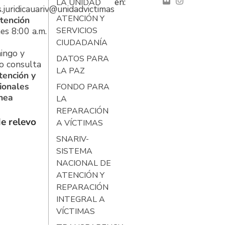
en:
LA UNIDAD
s.juridicauariv@unidadvictimas.gov.co
ATENCIÓN Y
tención
es 8:00 a.m.
SERVICIOS
CIUDADANÍA
ingo y
DATOS PARA
o consulta
LA PAZ
tención y
ionales
FONDO PARA
ínea
LA
REPARACIÓN
e relevo
A VÍCTIMAS
SNARIV-
SISTEMA
NACIONAL DE
ATENCIÓN Y
REPARACIÓN
INTEGRAL A
VÍCTIMAS