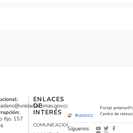
ENLACES
ucional:
DE
udadano@unidadvictimas.gov.co
Portal anterior
Po
INTERÉS
rrupción:
Centro de relevo
 fijo: 157
es
COMUNICACIONES
Síguenos