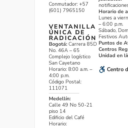
Conmutador: +57
notificacione
(601) 7965150
Horario de a
Lunes a viern
– 6:00 p.m.
VENTANILLA
Sábado, Dom
ÚNICA DE
Festivos Aut
RADICACIÓN
Puntos de A
Bogotá:
Carrera 85D
Centros Reg
No. 46A – 65
Unidad en l
Complejo logístico
San Cayetano
Horario: 8:00 a.m. –
Centro d
4:00 p.m.
Código Postal:
111071
Medellín:
Calle 49 No 50-21
piso 14
Edificio del Café
Horario: