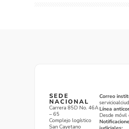
SEDE
Correo instit
NACIONAL
servicioalci
Carrera 85D No. 46A
Línea antico
– 65
Desde móvil o
Complejo logístico
Notificacion
San Cayetano
judiciales: