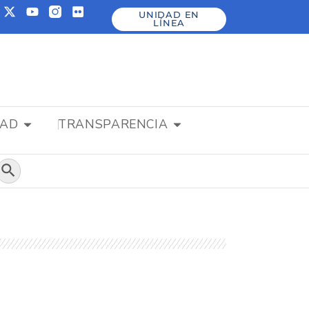
UNIDAD EN
LÍNEA
DAD
TRANSPARENCIA
Botón de búsqueda