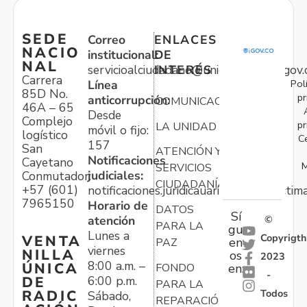
SEDE
Correo
ENLACES
NACIO
institucional:
DE
NAL
servicioalciudadano@unidadvictimas.gov.
INTERÉS
Carrera
Pol
Línea
85D No.
pr
anticorrupción:
COMUNICACIONES
46A – 65
Desde
Complejo
pr
LA UNIDAD
móvil o fijo:
logístico
C
157
San
ATENCIÓN Y
Notificaciones
Cayetano
M
SERVICIOS
judiciales:
Conmutador:
CIUDADANÍA
+57 (601)
notificaciones.juridicauariv@unidadvictim
7965150
Horario de
DATOS
Sí
atención
©
PARA LA
gu
Lunes a
Copyrigth
VENTA
en
PAZ
viernes
NILLA
os
2023
8:00 a.m. –
ÚNICA
FONDO
en:
-
6:00 p.m.
DE
PARA LA
Todos
RADIC
Sábado,
REPARACIÓN