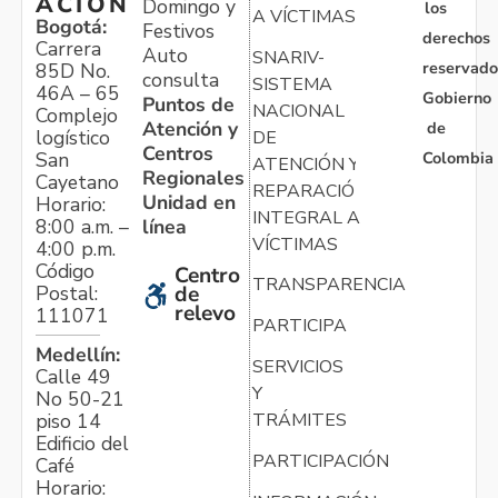
ACIÓN
Domingo y
los
A VÍCTIMAS
Bogotá:
Festivos
derechos
Carrera
Auto
SNARIV-
reservado
85D No.
consulta
SISTEMA
46A – 65
Gobierno
Puntos de
NACIONAL
Complejo
Atención y
de
logístico
DE
Centros
Colombia
San
ATENCIÓN Y
Regionales
Cayetano
REPARACIÓN
Unidad en
Horario:
INTEGRAL A
línea
8:00 a.m. –
VÍCTIMAS
4:00 p.m.
Código
Centro
TRANSPARENCIA
Postal:
de
relevo
111071
PARTICIPA
Medellín:
SERVICIOS
Calle 49
Y
No 50-21
TRÁMITES
piso 14
Edificio del
PARTICIPACIÓN
Café
Horario: