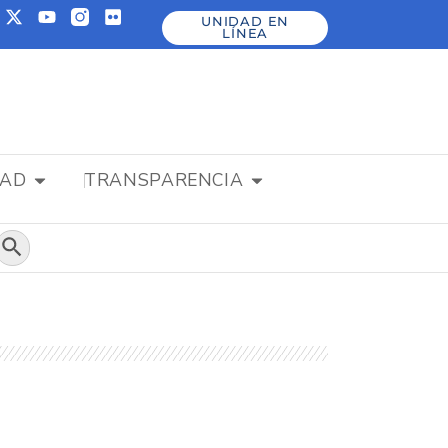
UNIDAD EN
LÍNEA
DAD
TRANSPARENCIA
Botón de búsqueda