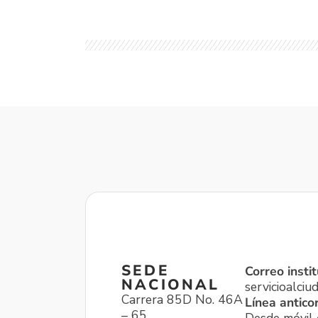
SEDE
Correo instit
NACIONAL
servicioalci
Carrera 85D No. 46A
Línea antico
– 65