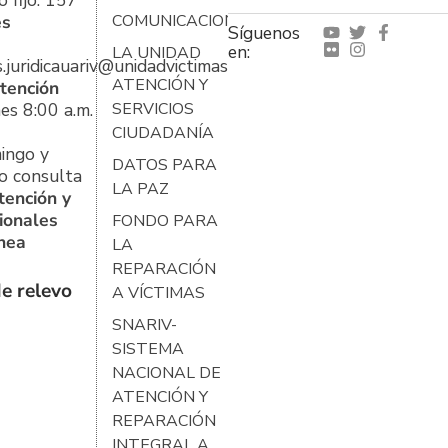
 fijo: 157
es
COMUNICACIONES
Síguenos
en:
LA UNIDAD
s.juridicauariv@unidadvictimas.gov.co
ATENCIÓN Y
tención
es 8:00 a.m.
SERVICIOS
CIUDADANÍA
ingo y
DATOS PARA
o consulta
LA PAZ
tención y
ionales
FONDO PARA
ínea
LA
REPARACIÓN
e relevo
A VÍCTIMAS
SNARIV-
SISTEMA
NACIONAL DE
ATENCIÓN Y
REPARACIÓN
INTEGRAL A