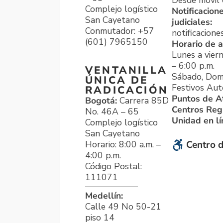
Desde móvil o
Complejo logístico
Notificacion
San Cayetano
judiciales:
Conmutador: +57
notificacione
(601) 7965150
Horario de a
Lunes a viern
– 6:00 p.m.
VENTANILLA
Sábado, Dom
ÚNICA DE
Festivos Aut
RADICACIÓN
Puntos de A
Bogotá:
Carrera 85D
Centros Reg
No. 46A – 65
Unidad en l
Complejo logístico
San Cayetano
Horario: 8:00 a.m. –
Centro d
4:00 p.m.
Código Postal:
111071
Medellín:
Calle 49 No 50-21
piso 14