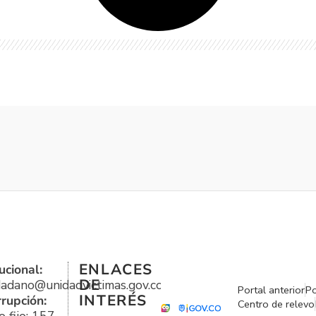
ENLACES
ucional:
DE
udadano@unidadvictimas.gov.co
Portal anterior
Po
INTERÉS
rrupción:
Centro de relevo