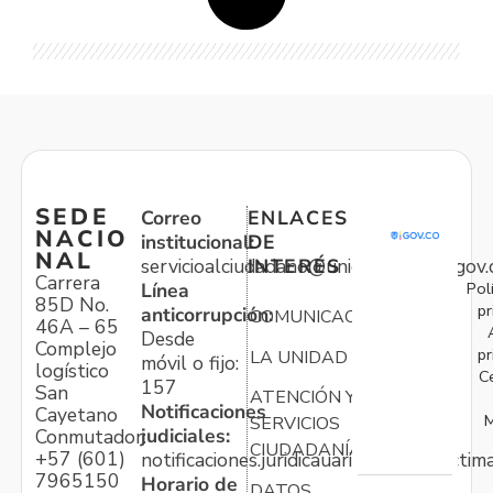
SEDE
Correo
ENLACES
NACIO
institucional:
DE
NAL
servicioalciudadano@unidadvictimas.gov.
INTERÉS
Carrera
Pol
Línea
85D No.
pr
anticorrupción:
COMUNICACIONES
46A – 65
Desde
Complejo
pr
LA UNIDAD
móvil o fijo:
logístico
C
157
San
ATENCIÓN Y
Notificaciones
Cayetano
M
SERVICIOS
judiciales:
Conmutador:
CIUDADANÍA
+57 (601)
notificaciones.juridicauariv@unidadvictim
7965150
Horario de
DATOS