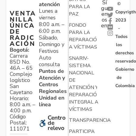
Sí
atención
©
PARA LA
gu
Lunes a
Copyrigth
VENTA
en
PAZ
viernes
NILLA
os
2023
8:00 a.m. –
ÚNICA
FONDO
en:
-
6:00 p.m.
DE
PARA LA
Todos
RADIC
Sábado,
REPARACIÓN
ACIÓN
Domingo y
los
A VÍCTIMAS
Bogotá:
Festivos
derechos
Carrera
Auto
SNARIV-
reservado
85D No.
consulta
SISTEMA
46A – 65
Gobierno
Puntos de
NACIONAL
Complejo
Atención y
de
logístico
DE
Centros
Colombia
San
ATENCIÓN Y
Regionales
Cayetano
REPARACIÓN
Unidad en
Horario:
INTEGRAL A
línea
8:00 a.m. –
VÍCTIMAS
4:00 p.m.
Código
Centro
TRANSPARENCIA
Postal:
de
relevo
111071
PARTICIPA