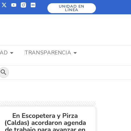
UNIDAD EN
LÍNEA
DAD
TRANSPARENCIA
Botón de búsqueda
En Escopetera y Pirza
(Caldas) acordaron agenda
de trabajo para avanzar en