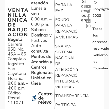
Sí
atención
©
PARA LA
gu
Lunes a
Copyrigth
VENTA
en
PAZ
viernes
NILLA
os
2023
8:00 a.m. –
ÚNICA
FONDO
en:
-
6:00 p.m.
DE
PARA LA
Todos
RADIC
Sábado,
REPARACIÓN
ACIÓN
Domingo y
los
A VÍCTIMAS
Bogotá:
Festivos
derechos
Carrera
Auto
SNARIV-
reservado
85D No.
consulta
SISTEMA
46A – 65
Gobierno
Puntos de
NACIONAL
Complejo
Atención y
de
logístico
DE
Centros
Colombia
San
ATENCIÓN Y
Regionales
Cayetano
REPARACIÓN
Unidad en
Horario:
INTEGRAL A
línea
8:00 a.m. –
VÍCTIMAS
4:00 p.m.
Código
Centro
TRANSPARENCIA
Postal:
de
relevo
111071
PARTICIPA