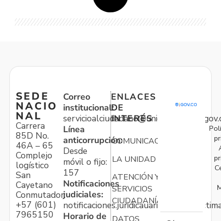
SEDE
Correo
ENLACES
NACIO
institucional:
DE
NAL
servicioalciudadano@unidadvictimas.gov.
INTERÉS
Carrera
Pol
Línea
85D No.
pr
anticorrupción:
COMUNICACIONES
46A – 65
Desde
Complejo
pr
LA UNIDAD
móvil o fijo:
logístico
C
157
San
ATENCIÓN Y
Notificaciones
Cayetano
M
SERVICIOS
judiciales:
Conmutador:
CIUDADANÍA
+57 (601)
notificaciones.juridicauariv@unidadvictim
7965150
Horario de
DATOS