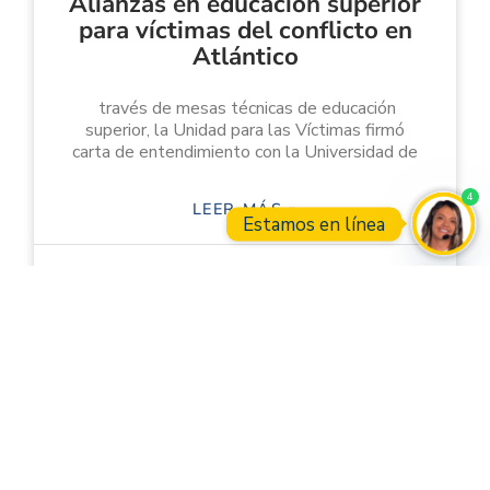
Alianzas en educación superior
para víctimas del conflicto en
Atlántico
través de mesas técnicas de educación
superior, la Unidad para las Víctimas firmó
carta de entendimiento con la Universidad de
4
LEER MÁS »
Estamos en línea
Open
21 abril, 2021
Alianzas en educación superior
para víctimas del conflicto en
Atlántico
través de mesas técnicas de educación
superior, la Unidad para las Víctimas firmó