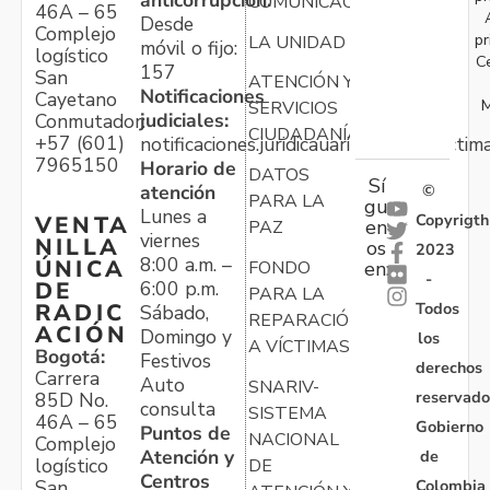
COMUNICACIONES
46A – 65
Desde
Complejo
pr
LA UNIDAD
móvil o fijo:
logístico
C
157
San
ATENCIÓN Y
Notificaciones
Cayetano
M
SERVICIOS
judiciales:
Conmutador:
CIUDADANÍA
+57 (601)
notificaciones.juridicauariv@unidadvictim
7965150
Horario de
DATOS
Sí
atención
©
PARA LA
gu
Lunes a
Copyrigth
VENTA
en
PAZ
viernes
NILLA
os
2023
8:00 a.m. –
ÚNICA
FONDO
en:
-
6:00 p.m.
DE
PARA LA
Todos
RADIC
Sábado,
REPARACIÓN
ACIÓN
Domingo y
los
A VÍCTIMAS
Bogotá:
Festivos
derechos
Carrera
Auto
SNARIV-
reservado
85D No.
consulta
SISTEMA
46A – 65
Gobierno
Puntos de
NACIONAL
Complejo
Atención y
de
logístico
DE
Centros
Colombia
San