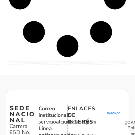
SEDE
Correo
ENLACES
NACIO
institucional:
DE
NAL
servicioalciudadano@unidadvictimas.gov.
INTERÉS
Carrera
Pol
Línea
85D No.
pr
anticorrupción: