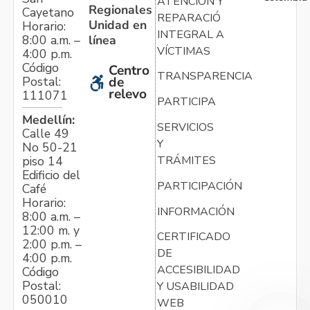
ATENCIÓN Y
Regionales
Cayetano
REPARACIÓN
Unidad en
Horario:
INTEGRAL A
línea
8:00 a.m. –
VÍCTIMAS
4:00 p.m.
Código
Centro
TRANSPARENCIA
Postal:
de
relevo
111071
PARTICIPA
Medellín:
SERVICIOS
Calle 49
Y
No 50-21
TRÁMITES
piso 14
Edificio del
PARTICIPACIÓN
Café
Horario:
INFORMACIÓN
8:00 a.m. –
12:00 m. y
CERTIFICADO
2:00 p.m. –
DE
4:00 p.m.
ACCESIBILIDAD
Código
Postal:
Y USABILIDAD
050010
WEB