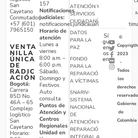
C
157
San
ATENCIÓN Y
Notificaciones
Cayetano
M
SERVICIOS
judiciales:
Conmutador:
CIUDADANÍA
+57 (601)
notificaciones.juridicauariv@unidadvictim
7965150
Horario de
DATOS
Sí
atención
©
PARA LA
gu
Lunes a
Copyrigth
VENTA
en
PAZ
viernes
NILLA
os
2023
8:00 a.m. –
ÚNICA
FONDO
en:
-
6:00 p.m.
DE
PARA LA
Todos
RADIC
Sábado,
REPARACIÓN
ACIÓN
Domingo y
los
A VÍCTIMAS
Bogotá:
Festivos
derechos
Carrera
Auto
SNARIV-
reservado
85D No.
consulta
SISTEMA
46A – 65
Gobierno
Puntos de
NACIONAL
Complejo
Atención y
de
logístico
DE
Centros
Colombia
San
ATENCIÓN Y
Regionales
Cayetano
REPARACIÓN
Unidad en
Horario:
INTEGRAL A