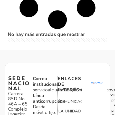
No hay más entradas que mostrar
SEDE
Correo
ENLACES
NACIO
institucional:
DE
NAL
servicioalciudadano@unidadvictimas.gov.
INTERÉS
Carrera
Pol
Línea
85D No.
pr
anticorrupción:
COMUNICACIONES
46A – 65
Desde
Complejo
pr
LA UNIDAD
móvil o fijo:
logístico