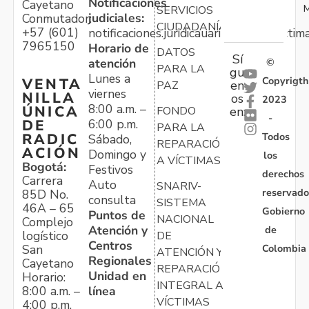
Notificaciones
Cayetano
M
SERVICIOS
judiciales:
Conmutador:
CIUDADANÍA
+57 (601)
notificaciones.juridicauariv@unidadvictim
7965150
Horario de
DATOS
Sí
atención
©
PARA LA
gu
Lunes a
Copyrigth
VENTA
en
PAZ
viernes
NILLA
os
2023
8:00 a.m. –
ÚNICA
FONDO
en:
-
6:00 p.m.
DE
PARA LA
Todos
RADIC
Sábado,
REPARACIÓN
ACIÓN
Domingo y
los
A VÍCTIMAS
Bogotá:
Festivos
derechos
Carrera
Auto
SNARIV-
reservado
85D No.
consulta
SISTEMA
46A – 65
Gobierno
Puntos de
NACIONAL
Complejo
Atención y
de
logístico
DE
Centros
Colombia
San
ATENCIÓN Y
Regionales
Cayetano
REPARACIÓN
Unidad en
Horario:
INTEGRAL A
línea
8:00 a.m. –
VÍCTIMAS
4:00 p.m.