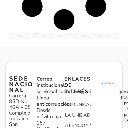
SEDE
Correo
ENLACES
NACIO
institucional:
DE
NAL
servicioalciudadano@unidadvictimas.gov.
INTERÉS
Carrera
Pol
Línea
85D No.
pr
anticorrupción:
COMUNICACIONES
46A – 65
Desde
Complejo
pr
LA UNIDAD
móvil o fijo:
logístico
C
157
San
ATENCIÓN Y