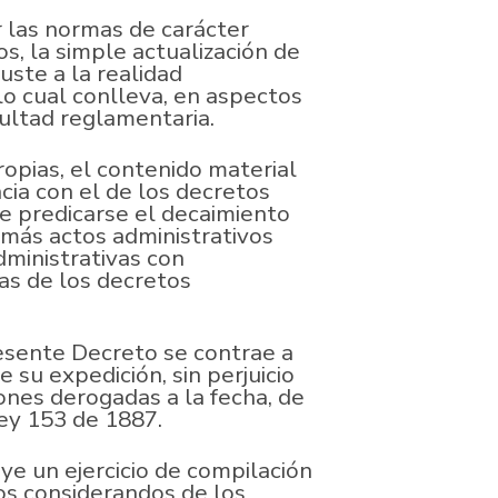
r las normas de carácter
s, la simple actualización de
uste a la realidad
 lo cual conlleva, en aspectos
cultad reglamentaria.
ropias, el contenido material
ia con el de los decretos
e predicarse el decaimiento
demás actos administrativos
dministrativas con
as de los decretos
esente Decreto se contrae a
su expedición, sin perjuicio
iones derogadas a la fecha, de
Ley 153 de 1887.
e un ejercicio de compilación
os considerandos de los