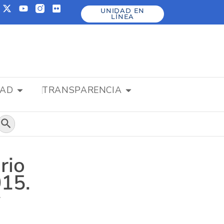
UNIDAD EN
LÍNEA
DAD
TRANSPARENCIA
Botón de búsqueda
rio
15.
y