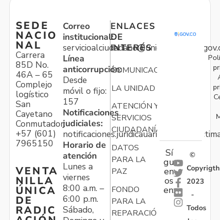
SEDE
Correo
ENLACES
NACIO
institucional:
DE
NAL
servicioalciudadano@unidadvictimas.gov.
INTERÉS
Carrera
Pol
Línea
85D No.
pr
anticorrupción:
COMUNICACIONES
46A – 65
Desde
Complejo
pr
LA UNIDAD
móvil o fijo:
logístico
C
157
San
ATENCIÓN Y
Notificaciones
Cayetano
M
SERVICIOS
judiciales:
Conmutador:
CIUDADANÍA
+57 (601)
notificaciones.juridicauariv@unidadvictim
7965150
Horario de
DATOS
Sí
atención
©
PARA LA
gu
Lunes a
Copyrigth
VENTA
en
PAZ
viernes
NILLA
os
2023
8:00 a.m. –
ÚNICA
FONDO
en:
-
6:00 p.m.
DE
PARA LA
Todos
RADIC
Sábado,
REPARACIÓN
ACIÓN