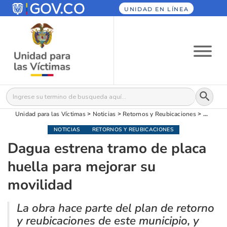
UNIDAD EN LÍNEA
Botón
Buscar:
Unidad para las Víctimas
>
Noticias
>
Retornos y Reubicaciones
>
Dagua e
NOTICIAS
RETORNOS Y REUBICACIONES
Dagua estrena tramo de placa
huella para mejorar su
movilidad
La obra hace parte del plan de retorno
y reubicaciones de este municipio, y