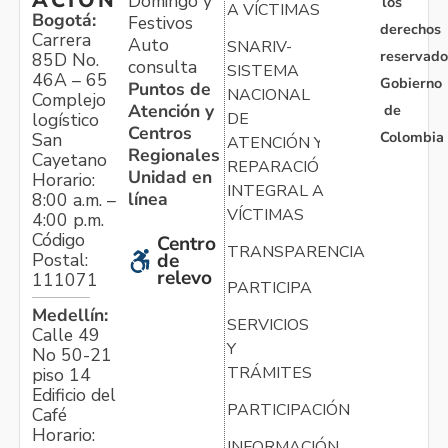
Domingo y
los
A VÍCTIMAS
Bogotá:
Festivos
derechos
Carrera
Auto
SNARIV-
reservado
85D No.
consulta
SISTEMA
46A – 65
Gobierno
Puntos de
NACIONAL
Complejo
Atención y
de
logístico
DE
Centros
Colombia
San
ATENCIÓN Y
Regionales
Cayetano
REPARACIÓN
Unidad en
Horario:
INTEGRAL A
línea
8:00 a.m. –
VÍCTIMAS
4:00 p.m.
Código
Centro
TRANSPARENCIA
Postal:
de
relevo
111071
PARTICIPA
Medellín:
SERVICIOS
Calle 49
Y
No 50-21
TRÁMITES
piso 14
Edificio del
PARTICIPACIÓN
Café
Horario:
INFORMACIÓN