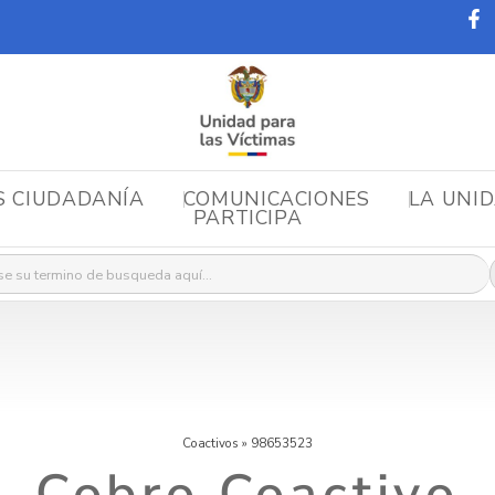
S CIUDADANÍA
COMUNICACIONES
LA UNI
PARTICIPA
r:
Coactivos
»
98653523
Cobro Coactivo