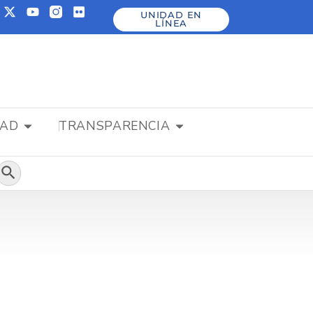
UNIDAD EN
LÍNEA
DAD
TRANSPARENCIA
Botón de búsqueda