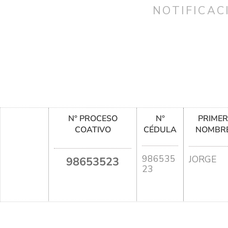
NOTIFICAC
N° PROCESO
N°
PRIME
COATIVO
CÉDULA
NOMBR
986535
JORGE
98653523
23