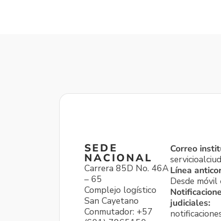
SEDE
Correo instit
NACIONAL
servicioalci
Carrera 85D No. 46A
Línea antico
– 65
Desde móvil o
Complejo logístico
Notificacion
San Cayetano
judiciales:
Conmutador: +57
notificacione