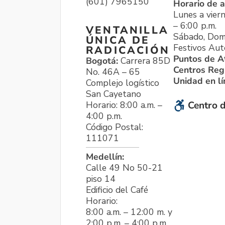
(601) 7965150
Horario de a
Lunes a viern
– 6:00 p.m.
VENTANILLA
Sábado, Dom
ÚNICA DE
Festivos Aut
RADICACIÓN
Puntos de A
Bogotá:
Carrera 85D
Centros Reg
No. 46A – 65
Unidad en l
Complejo logístico
San Cayetano
Horario: 8:00 a.m. –
Centro d
4:00 p.m.
Código Postal:
111071
Medellín:
Calle 49 No 50-21
piso 14
Edificio del Café
Horario:
8:00 a.m. – 12:00 m. y
2:00 p.m. – 4:00 p.m.