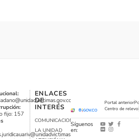
ENLACES
ucional:
DE
udadano@unidadvictimas.gov.co
Portal anterior
Po
INTERÉS
rrupción:
Centro de relevo
 fijo: 157
es
COMUNICACIONES
Síguenos
en:
LA UNIDAD
s.juridicauariv@unidadvictimas.gov.co