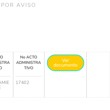
 POR AVISO
TO
No ACTO
Ver
STRA
ADMINISTRA
documento
O
TIVO
MIE
17402
E