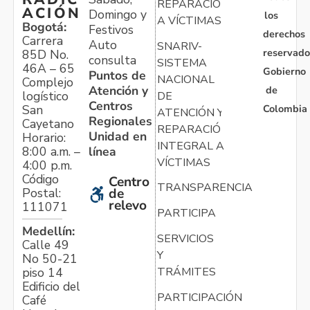
REPARACIÓN
ACIÓN
Domingo y
los
A VÍCTIMAS
Bogotá:
Festivos
derechos
Carrera
Auto
SNARIV-
reservado
85D No.
consulta
SISTEMA
46A – 65
Gobierno
Puntos de
NACIONAL
Complejo
Atención y
de
logístico
DE
Centros
Colombia
San
ATENCIÓN Y
Regionales
Cayetano
REPARACIÓN
Unidad en
Horario:
INTEGRAL A
línea
8:00 a.m. –
VÍCTIMAS
4:00 p.m.
Código
Centro
TRANSPARENCIA
Postal:
de
relevo
111071
PARTICIPA
Medellín:
SERVICIOS
Calle 49
Y
No 50-21
TRÁMITES
piso 14
Edificio del
PARTICIPACIÓN
Café