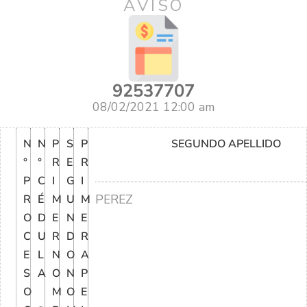
AVISO
92537707
08/02/2021 12:00 am
N
N
P
S
P
SEGUNDO APELLIDO
°
°
R
E
R
P
C
I
G
I
PEREZ
R
É
M
U
M
O
D
E
N
E
C
U
R
D
R
E
L
N
O
A
S
A
O
N
P
O
M
O
E