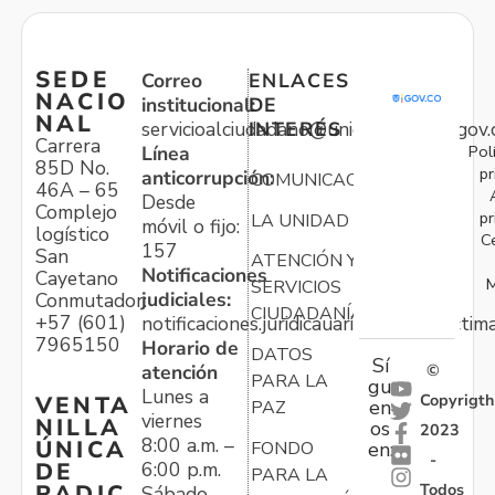
SEDE
Correo
ENLACES
NACIO
institucional:
DE
NAL
servicioalciudadano@unidadvictimas.gov.
INTERÉS
Carrera
Pol
Línea
85D No.
pr
anticorrupción:
COMUNICACIONES
46A – 65
Desde
Complejo
pr
LA UNIDAD
móvil o fijo:
logístico
C
157
San
ATENCIÓN Y
Notificaciones
Cayetano
M
SERVICIOS
judiciales:
Conmutador:
CIUDADANÍA
+57 (601)
notificaciones.juridicauariv@unidadvictim
7965150
Horario de
DATOS
Sí
atención
©
PARA LA
gu
Lunes a
Copyrigth
VENTA
en
PAZ
viernes
NILLA
os
2023
8:00 a.m. –
ÚNICA
FONDO
en:
-
6:00 p.m.
DE
PARA LA
Todos
RADIC
Sábado,