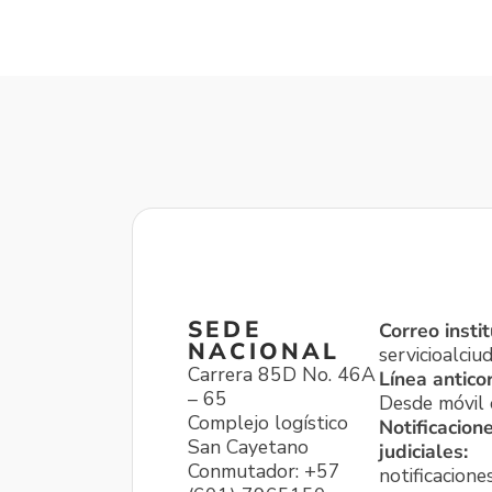
SEDE
Correo instit
NACIONAL
servicioalci
Carrera 85D No. 46A
Línea antico
– 65
Desde móvil o
Complejo logístico
Notificacion
San Cayetano
judiciales:
Conmutador: +57
notificacione