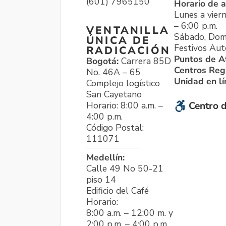
(601) 7965150
Horario de a
Lunes a viern
– 6:00 p.m.
VENTANILLA
Sábado, Dom
ÚNICA DE
Festivos Aut
RADICACIÓN
Puntos de A
Bogotá:
Carrera 85D
Centros Reg
No. 46A – 65
Unidad en l
Complejo logístico
San Cayetano
Horario: 8:00 a.m. –
Centro d
4:00 p.m.
Código Postal:
111071
Medellín:
Calle 49 No 50-21
piso 14
Edificio del Café
Horario:
8:00 a.m. – 12:00 m. y
2:00 p.m. – 4:00 p.m.