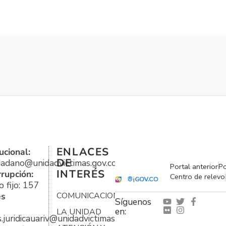
ENLACES
ucional:
DE
udadano@unidadvictimas.gov.co
Portal anterior
Po
INTERÉS
rrupción:
Centro de relevo
 fijo: 157
es
COMUNICACIONES
Síguenos
en:
LA UNIDAD
s.juridicauariv@unidadvictimas.gov.co