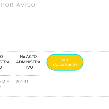
 POR AVISO
TO
No ACTO
Ver
STRA
ADMINISTRA
documento
O
TIVO
MIE
20191
E