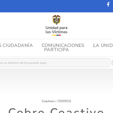
S CIUDADANÍA
COMUNICACIONES
LA UNI
PARTICIPA
r:
Coactivos
»
70303531
Cobro Coactivo