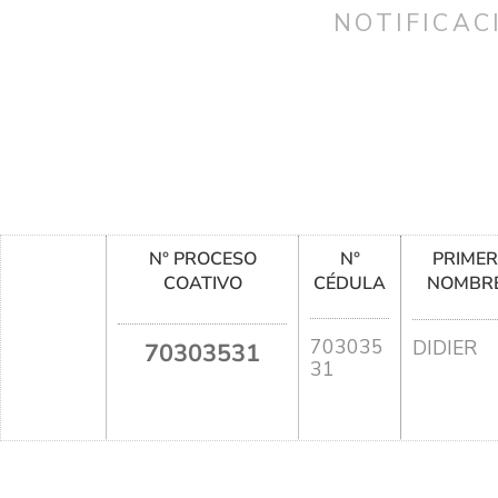
NOTIFICAC
N° PROCESO
N°
PRIME
COATIVO
CÉDULA
NOMBR
703035
DIDIER
70303531
31