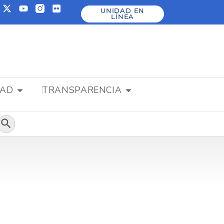
UNIDAD EN
LÍNEA
DAD
TRANSPARENCIA
Botón de búsqueda