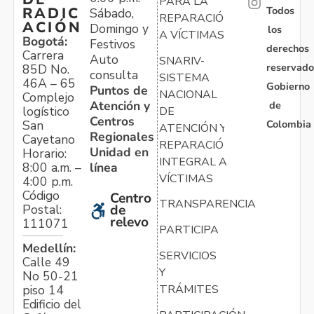
PARA LA
Todos
RADIC
Sábado,
REPARACIÓN
ACIÓN
Domingo y
los
A VÍCTIMAS
Bogotá:
Festivos
derechos
Carrera
Auto
SNARIV-
reservado
85D No.
consulta
SISTEMA
46A – 65
Gobierno
Puntos de
NACIONAL
Complejo
Atención y
de
logístico
DE
Centros
Colombia
San
ATENCIÓN Y
Regionales
Cayetano
REPARACIÓN
Unidad en
Horario:
INTEGRAL A
línea
8:00 a.m. –
VÍCTIMAS
4:00 p.m.
Código
Centro
TRANSPARENCIA
Postal:
de
relevo
111071
PARTICIPA
Medellín:
SERVICIOS
Calle 49
Y
No 50-21
TRÁMITES
piso 14
Edificio del