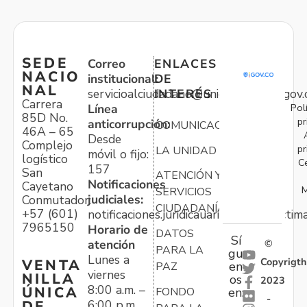
SEDE
Correo
ENLACES
NACIO
institucional:
DE
NAL
servicioalciudadano@unidadvictimas.gov.
INTERÉS
Carrera
Pol
Línea
85D No.
pr
anticorrupción:
COMUNICACIONES
46A – 65
Desde
Complejo
pr
LA UNIDAD
móvil o fijo:
logístico
C
157
San
ATENCIÓN Y
Notificaciones
Cayetano
M
SERVICIOS
judiciales:
Conmutador:
CIUDADANÍA
+57 (601)
notificaciones.juridicauariv@unidadvictim
7965150
Horario de
DATOS
Sí
atención
©
PARA LA
gu
Lunes a
Copyrigth
VENTA
en
PAZ
viernes
NILLA
os
2023
8:00 a.m. –
ÚNICA
FONDO
en:
-
6:00 p.m.
DE