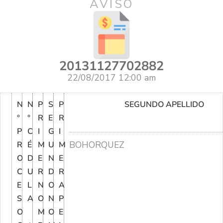
AVISO
20131127702882
22/08/2017 12:00 am
N
N
P
S
P
SEGUNDO APELLIDO
°
°
R
E
R
P
C
I
G
I
BOHORQUEZ
R
É
M
U
M
O
D
E
N
E
C
U
R
D
R
E
L
N
O
A
S
A
O
N
P
O
M
O
E