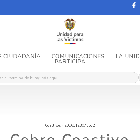
S CIUDADANÍA
COMUNICACIONES
LA UNI
PARTICIPA
r:
Coactivos
»
20161123070612
Cobro Coactivo