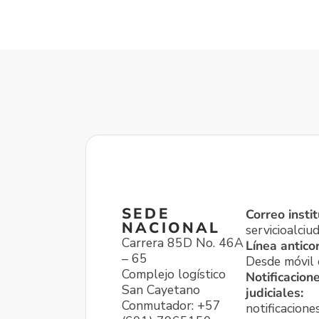
SEDE
Correo instit
NACIONAL
servicioalci
Carrera 85D No. 46A
Línea antico
– 65
Desde móvil o
Complejo logístico
Notificacion
San Cayetano
judiciales:
Conmutador: +57
notificacione