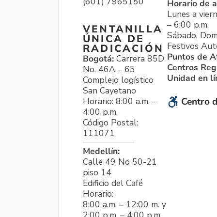
(601) 7965150
Horario de a
Lunes a viern
– 6:00 p.m.
VENTANILLA
Sábado, Dom
ÚNICA DE
Festivos Aut
RADICACIÓN
Puntos de A
Bogotá:
Carrera 85D
Centros Reg
No. 46A – 65
Unidad en l
Complejo logístico
San Cayetano
Horario: 8:00 a.m. –
Centro d
4:00 p.m.
Código Postal:
111071
Medellín:
Calle 49 No 50-21
piso 14
Edificio del Café
Horario:
8:00 a.m. – 12:00 m. y
2:00 p.m. – 4:00 p.m.