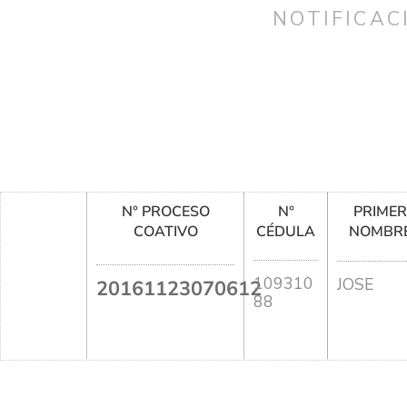
NOTIFICAC
N° PROCESO
N°
PRIME
COATIVO
CÉDULA
NOMBR
109310
JOSE
20161123070612
88