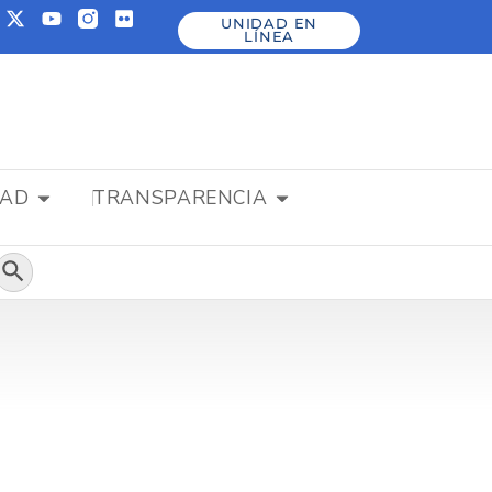
UNIDAD EN
LÍNEA
DAD
TRANSPARENCIA
Botón de búsqueda