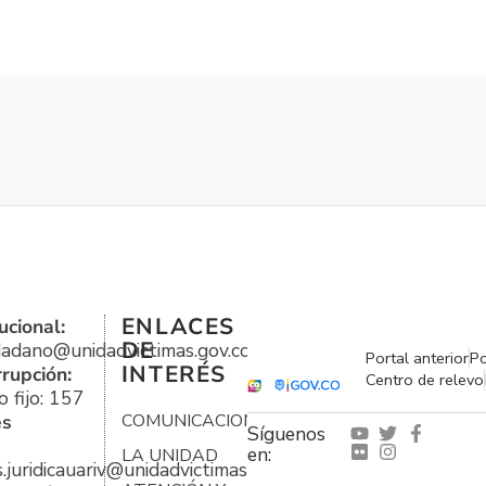
ENLACES
ucional:
DE
udadano@unidadvictimas.gov.co
Portal anterior
Po
INTERÉS
rrupción:
Centro de relevo
 fijo: 157
es
COMUNICACIONES
Síguenos
en:
LA UNIDAD
s.juridicauariv@unidadvictimas.gov.co